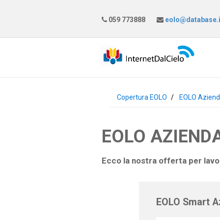
059 773888
eolo@database.i
Copertura EOLO
EOLO Azien
EOLO AZIENDA
Ecco la nostra offerta per lav
EOLO Smart A