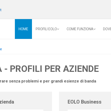
t
HOME
PROFILI EOLO
COME FUNZIONA
DOV
de
 - PROFILI PER AZIENDE
orare senza problemi e per grandi esienze di banda
zienda
EOLO Business