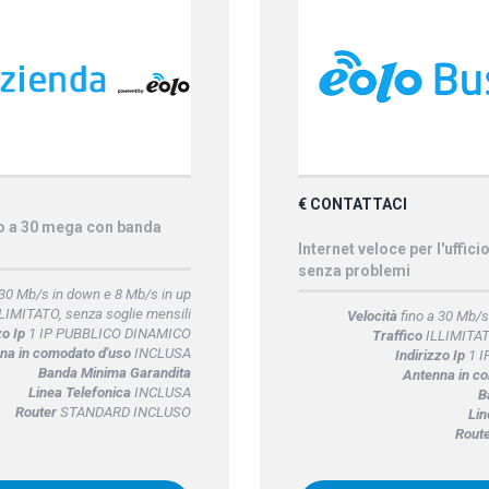
€ CONTATTACI
no a 30 mega con banda
Internet veloce per l'uffici
senza problemi
 30 Mb/s in down e 8 Mb/s in up
LIMITATO, senza soglie mensili
Velocità
fino a 30 Mb/s
zo Ip
1 IP PUBBLICO DINAMICO
Traffico
ILLIMITATO
na in comodato d'uso
INCLUSA
Indirizzo Ip
1 I
Banda Minima Garandita
Antenna in c
Linea Telefonica
INCLUSA
B
Router
STANDARD INCLUSO
Lin
Rout