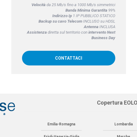
Velocità
da 25 Mb/s fino a 1000 Mb/s simmetrici
Banda Minima Garantita
99%
Indirizzo Ip
1 IP PUBBLICO STATICO
Backup su cavo Telecom
INCLUSO su HDSL
Antenna
INCLUSA
Assistenza
diretta sul territorio con
intervento Next
Business Day
CONTATTACI
Copertura EOL
Emilia-Romagna
Lombardia
Friuli-Venezia-Giulia
Marche