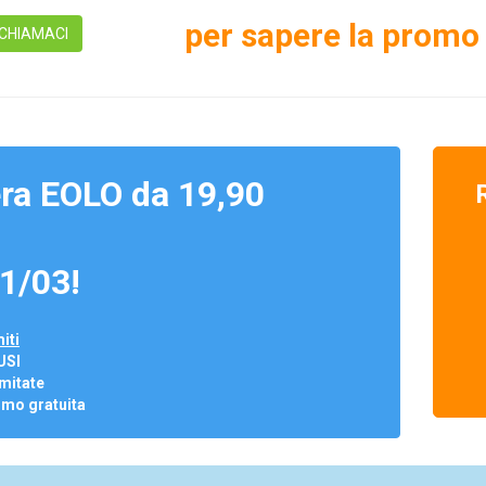
per sapere la promo 
CHIAMACI
ra EOLO da 19,90
1/03!
iti
USI
mitate
omo gratuita