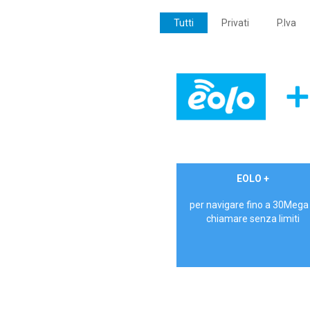
Tutti
Privati
P.Iva
€ 24,90/mese
EOLO +
PRIVATI - IVA Inc.
per navigare fino a 30Mega
chiamare senza limiti