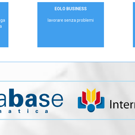
Contattaci
EOLO BUSINESS
AZIENDE
ega
lavorare senza problemi
a