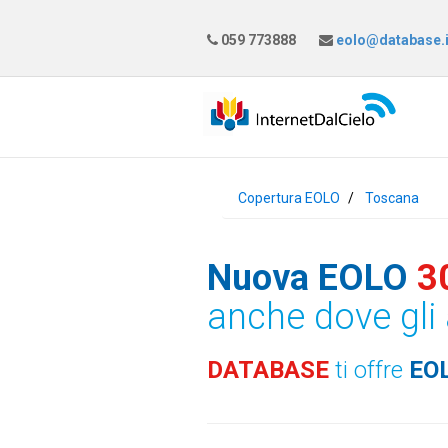
059 773888
eolo@database.i
Copertura EOLO
Toscana
Nuova EOLO
3
anche dove gli 
DATABASE
ti offre
EO