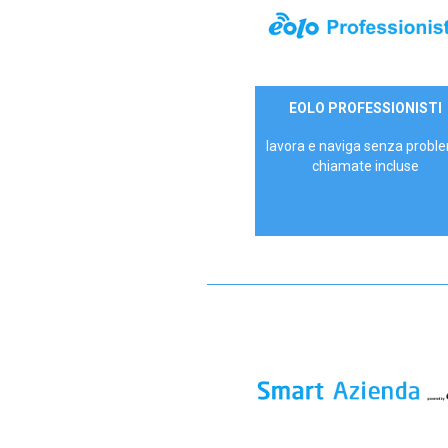
35,00 €/mese
EOLO PROFESSIONISTI
P.IVA - IVA Escl.
lavora e naviga senza proble
chiamate incluse