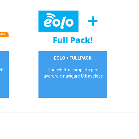
34,90 €/mese
EOLO + FULLPACK
P.IVA - IVA Inc.
chi
Il pacchetto completo per
!
lavorare e navigare Ultraveloce