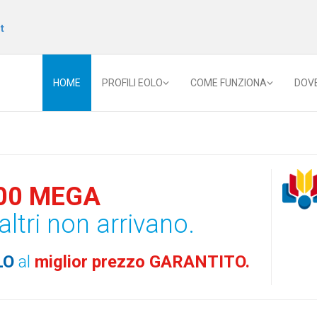
t
HOME
PROFILI EOLO
COME FUNZIONA
DOV
00 MEGA
altri non arrivano.
LO
al
miglior prezzo GARANTITO.