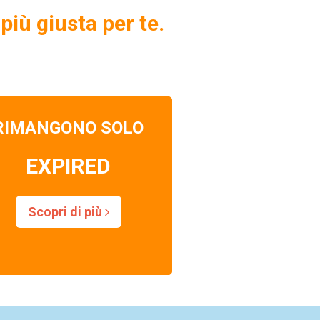
più giusta per te.
RIMANGONO SOLO
EXPIRED
Scopri di più