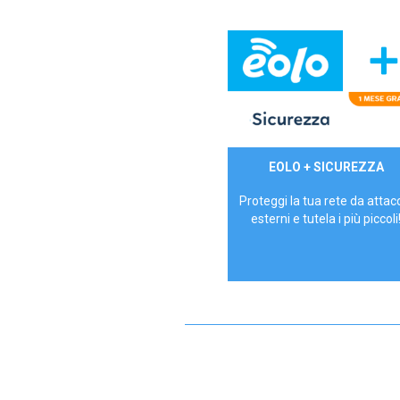
29,90€/mese
EOLO + SICUREZZA
P.IVA - IVA Inc.
Proteggi la tua rete da attac
esterni e tutela i più piccoli