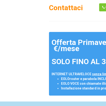
Contattaci
Offerta Primave
€/mese
SOLO FINO AL 3
INTERNET ULTRAVELOCE
senza lim
EOLOrouter e parabola INCL
EOLO VOCE con chiamate illi
Installazione standard in pr