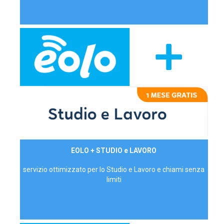
29,90€/mese
EOLO + STUDIO e LAVORO
P.IVA - IVA Inc.
servizio ottimizzato per lo Studio e Lavoro e chiami senza
limiti