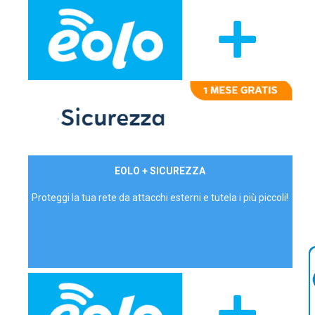
29,90€/mese
EOLO + SICUREZZA
P.IVA - IVA Inc.
Proteggi la tua rete da attacchi esterni e tutela i più piccoli!