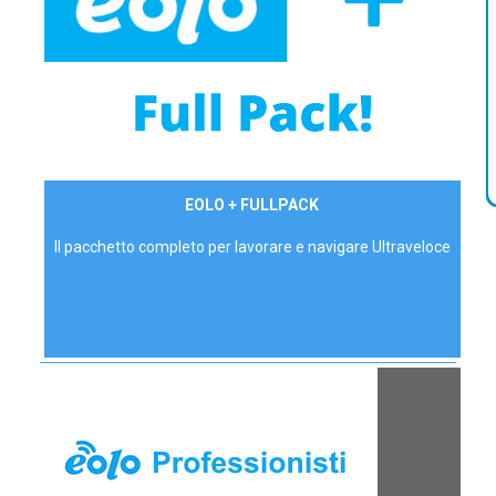
34,90 €/mese
EOLO + FULLPACK
P.IVA - IVA Inc.
Il pacchetto completo per lavorare e navigare Ultraveloce