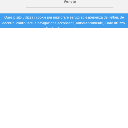
Veneto
Questo sito utilizza i cookie per migliorare servizi ed esperienza dei lettori. Se
decidi di continuare la navigazione acconsenti, automaticamente, il loro utilizzo.
Cookie Policy
Accetto