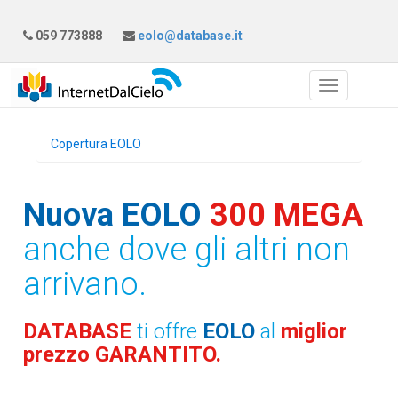
059 773888
eolo@database.it
Copertura EOLO
Nuova EOLO
300 MEGA
anche dove gli altri non
arrivano.
DATABASE
ti offre
EOLO
al
miglior
prezzo GARANTITO.