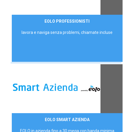
35,00 €/mese
EOLO PROFESSIONISTI
P.IVA - IVA Escl.
lavora e naviga senza problemi, chiamate incluse
Contattaci
EOLO SMART AZIENDA
AZIENDE
EOLO in azienda fino a 30 mega con banda minima