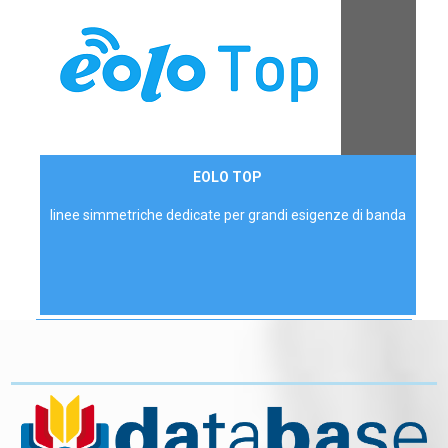
Contattaci
EOLO TOP
AZIENDE
linee simmetriche dedicate per grandi esigenze di banda