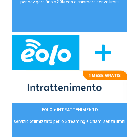
per navigare fino a 30Mega e chiamare senza limiti
29,90€/mese
EOLO + INTRATTENIMENTO
PRIVATI - IVA Inc.
servizio ottimizzato per lo Streaming e chiami senza limiti