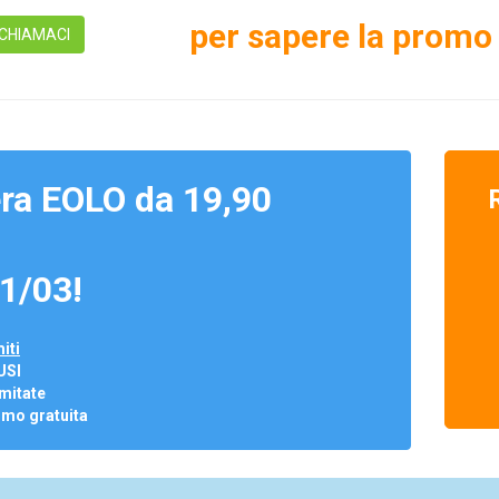
per sapere la promo 
CHIAMACI
ra EOLO da 19,90
1/03!
iti
USI
mitate
omo gratuita