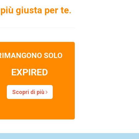
più giusta per te.
RIMANGONO SOLO
EXPIRED
Scopri di più