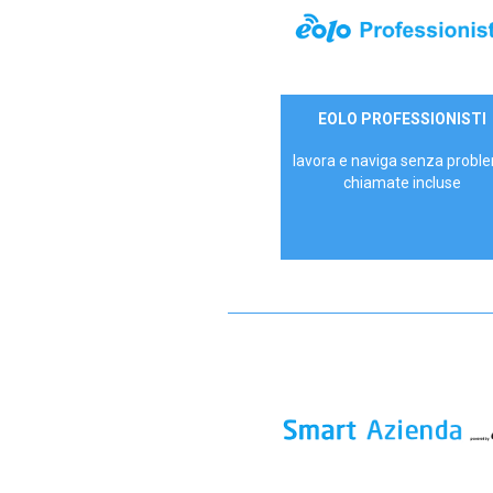
35,00 €/mese
EOLO PROFESSIONISTI
P.IVA - IVA Escl.
lavora e naviga senza proble
chiamate incluse