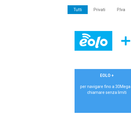
Tutti
Privati
P.Iva
€ 24,90/mese
EOLO +
PRIVATI - IVA Inc.
per navigare fino a 30Mega
chiamare senza limiti