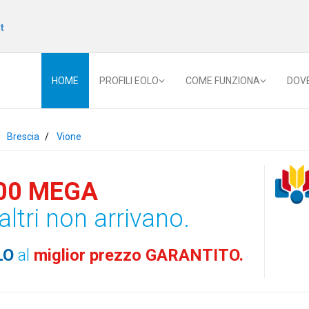
t
HOME
PROFILI EOLO
COME FUNZIONA
DOV
Brescia
Vione
00 MEGA
altri non arrivano.
LO
al
miglior prezzo GARANTITO.