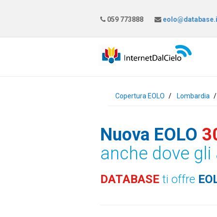
059 773888
eolo@database.i
Copertura EOLO
Lombardia
Nuova EOLO
3
anche dove gli 
DATABASE
ti offre
EO