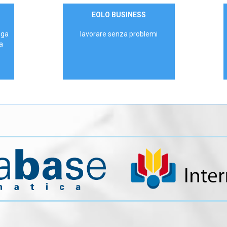
Contattaci
EOLO BUSINESS
AZIENDE
ega
lavorare senza problemi
a