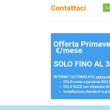
Contattaci
Offerta Primave
€/mese
SOLO FINO AL 3
INTERNET ULTRAVELOCE
senza lim
EOLOrouter e parabola INCL
EOLO VOCE con chiamate illi
Installazione standard in pr