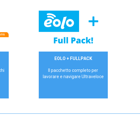
34,90 €/mese
EOLO + FULLPACK
P.IVA - IVA Inc.
chi
Il pacchetto completo per
!
lavorare e navigare Ultraveloce