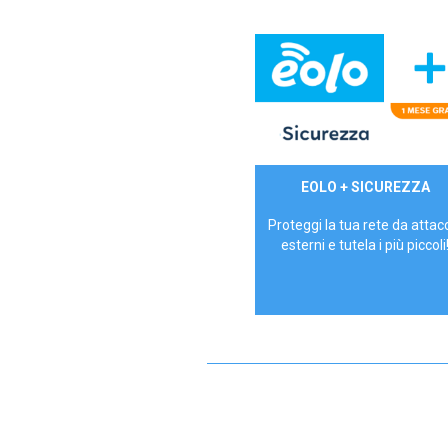
29,90€/mese
EOLO + SICUREZZA
P.IVA - IVA Inc.
Proteggi la tua rete da attac
esterni e tutela i più piccoli