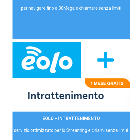
per navigare fino a 30Mega e chiamare senza limiti
29,90€/mese
EOLO + INTRATTENIMENTO
PRIVATI - IVA Inc.
servizio ottimizzato per lo Streaming e chiami senza limiti