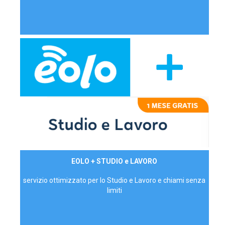
29,90€/mese
EOLO + STUDIO e LAVORO
P.IVA - IVA Inc.
servizio ottimizzato per lo Studio e Lavoro e chiami senza
limiti