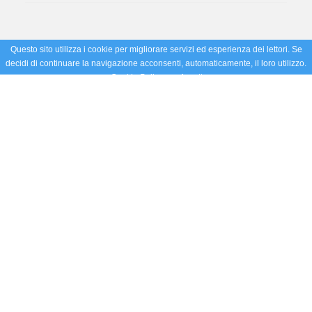
Questo sito utilizza i cookie per migliorare servizi ed esperienza dei lettori. Se
decidi di continuare la navigazione acconsenti, automaticamente, il loro utilizzo.
Cookie Policy
Accetto