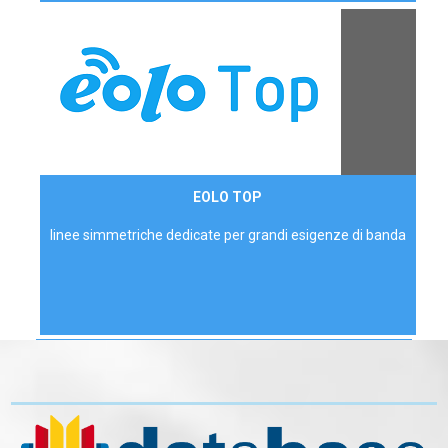
Contattaci
EOLO TOP
AZIENDE
linee simmetriche dedicate per grandi esigenze di banda