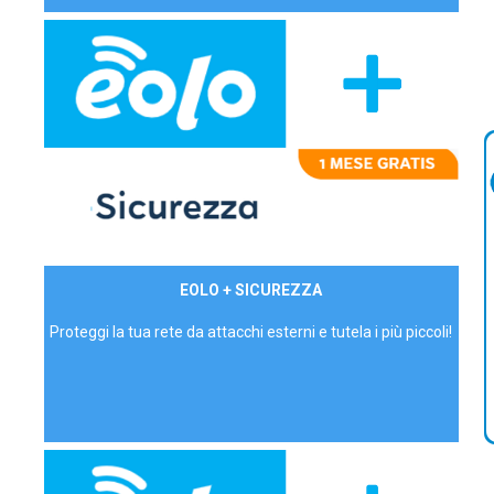
29,90€/mese
EOLO + SICUREZZA
P.IVA - IVA Inc.
Proteggi la tua rete da attacchi esterni e tutela i più piccoli!