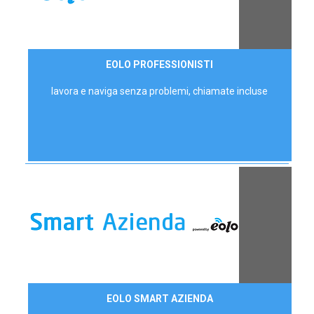
35,00 €/mese
EOLO PROFESSIONISTI
P.IVA - IVA Escl.
lavora e naviga senza problemi, chiamate incluse
Contattaci
EOLO SMART AZIENDA
AZIENDE