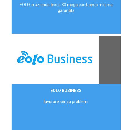
EOLO in azienda fino a 30 mega con banda minima
garantita
Contattaci
EOLO BUSINESS
AZIENDE
lavorare senza problemi