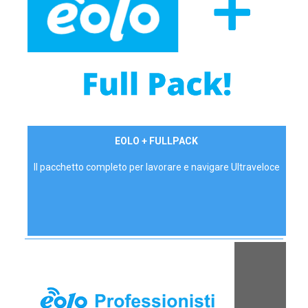
34,90 €/mese
EOLO + FULLPACK
P.IVA - IVA Inc.
Il pacchetto completo per lavorare e navigare Ultraveloce