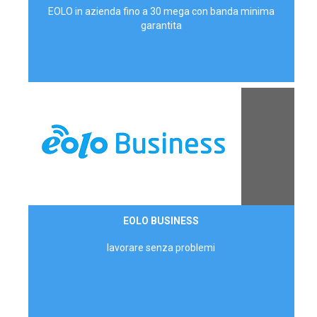
EOLO in azienda fino a 30 mega con banda minima
garantita
Contattaci
EOLO BUSINESS
AZIENDE
lavorare senza problemi