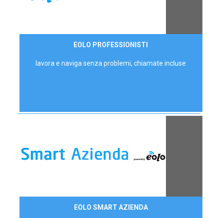
35,00 €/mese
EOLO PROFESSIONISTI
P.IVA - IVA Escl.
lavora e naviga senza problemi, chiamate incluse
Contattaci
EOLO SMART AZIENDA
AZIENDE