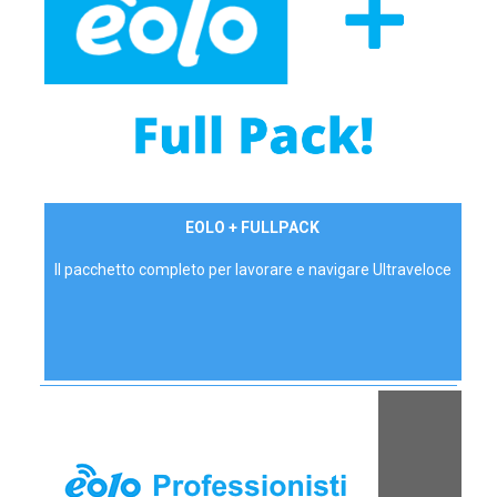
34,90 €/mese
EOLO + FULLPACK
P.IVA - IVA Inc.
Il pacchetto completo per lavorare e navigare Ultraveloce