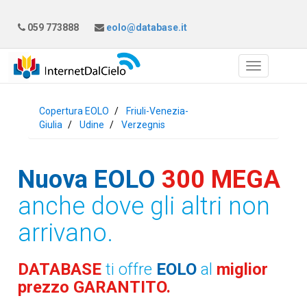
059 773888
eolo@database.it
Copertura EOLO
Friuli-Venezia-
Giulia
Udine
Verzegnis
Nuova EOLO
300 MEGA
anche dove gli altri non
arrivano.
DATABASE
ti offre
EOLO
al
miglior
prezzo GARANTITO.