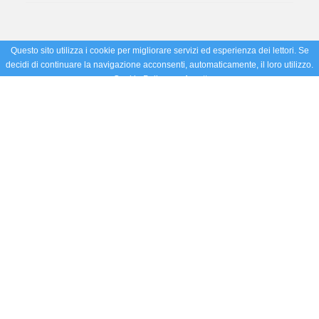
Questo sito utilizza i cookie per migliorare servizi ed esperienza dei lettori. Se
decidi di continuare la navigazione acconsenti, automaticamente, il loro utilizzo.
Cookie Policy
Accetto