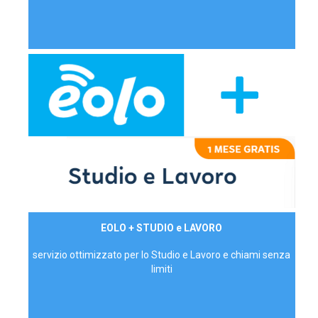
29,90€/mese
EOLO + STUDIO e LAVORO
P.IVA - IVA Inc.
servizio ottimizzato per lo Studio e Lavoro e chiami senza
limiti