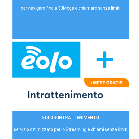
per navigare fino a 30Mega e chiamare senza limiti
29,90€/mese
EOLO + INTRATTENIMENTO
PRIVATI - IVA Inc.
servizio ottimizzato per lo Streaming e chiami senza limiti