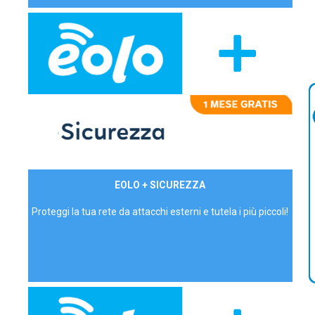
29,90€/mese
EOLO + SICUREZZA
P.IVA - IVA Inc.
Proteggi la tua rete da attacchi esterni e tutela i più piccoli!