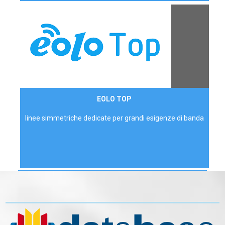
Contattaci
EOLO TOP
AZIENDE
linee simmetriche dedicate per grandi esigenze di banda