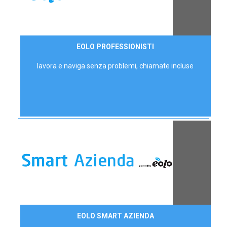
35,00 €/mese
EOLO PROFESSIONISTI
P.IVA - IVA Escl.
lavora e naviga senza problemi, chiamate incluse
Contattaci
EOLO SMART AZIENDA
AZIENDE