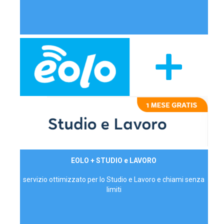
29,90€/mese
EOLO + STUDIO e LAVORO
P.IVA - IVA Inc.
servizio ottimizzato per lo Studio e Lavoro e chiami senza
limiti