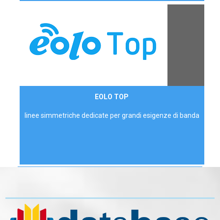
Contattaci
EOLO TOP
AZIENDE
linee simmetriche dedicate per grandi esigenze di banda