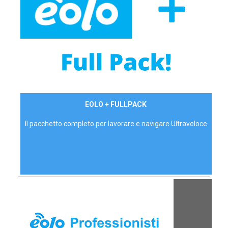
34,90 €/mese
EOLO + FULLPACK
P.IVA - IVA Inc.
Il pacchetto completo per lavorare e navigare Ultraveloce