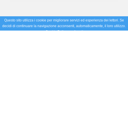
Questo sito utilizza i cookie per migliorare servizi ed esperienza dei lettori. Se
decidi di continuare la navigazione acconsenti, automaticamente, il loro utilizzo.
Cookie Policy
Accetto