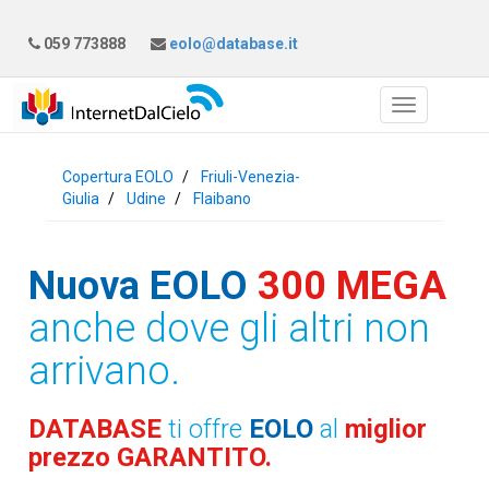
059 773888
eolo@database.it
Copertura EOLO
Friuli-Venezia-
Giulia
Udine
Flaibano
Nuova EOLO
300 MEGA
anche dove gli altri non
arrivano.
DATABASE
ti offre
EOLO
al
miglior
prezzo GARANTITO.