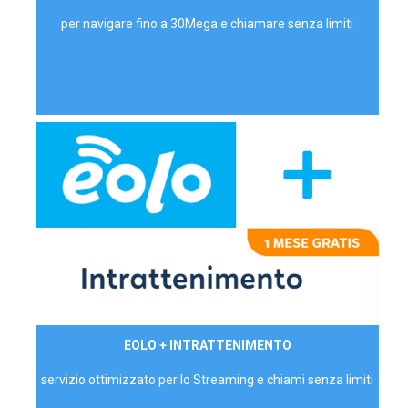
per navigare fino a 30Mega e chiamare senza limiti
29,90€/mese
EOLO + INTRATTENIMENTO
PRIVATI - IVA Inc.
servizio ottimizzato per lo Streaming e chiami senza limiti