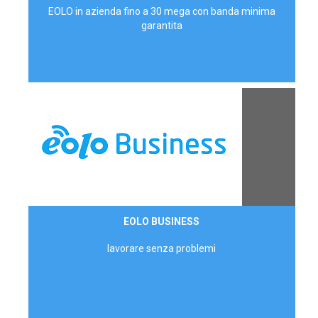
EOLO in azienda fino a 30 mega con banda minima
garantita
Contattaci
EOLO BUSINESS
AZIENDE
lavorare senza problemi