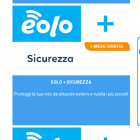
29,90€/mese
EOLO + SICUREZZA
P.IVA - IVA Inc.
Proteggi la tua rete da attacchi esterni e tutela i più piccoli!