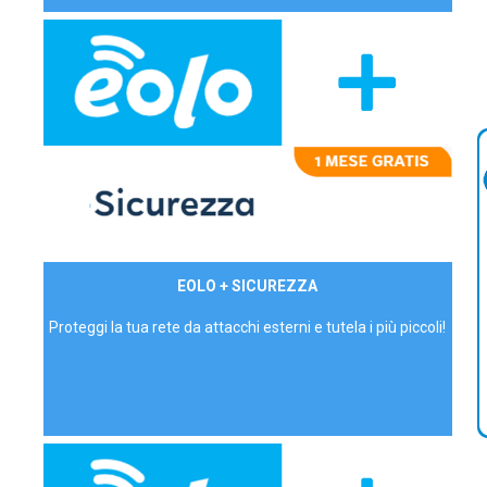
29,90€/mese
EOLO + SICUREZZA
P.IVA - IVA Inc.
Proteggi la tua rete da attacchi esterni e tutela i più piccoli!