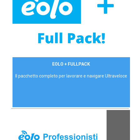
34,90 €/mese
EOLO + FULLPACK
P.IVA - IVA Inc.
Il pacchetto completo per lavorare e navigare Ultraveloce