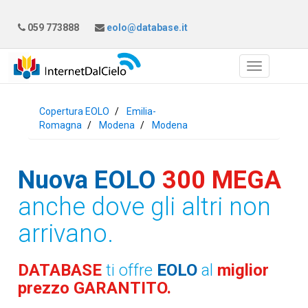
059 773888
eolo@database.it
Copertura EOLO
Emilia-
Romagna
Modena
Modena
Nuova EOLO
300 MEGA
anche dove gli altri non
arrivano.
DATABASE
ti offre
EOLO
al
miglior
prezzo GARANTITO.