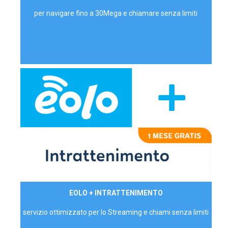
per navigare fino a 30Mega e chiamare senza limiti
29,90€/mese
EOLO + INTRATTENIMENTO
PRIVATI - IVA Inc.
servizio ottimizzato per lo Streaming e chiami senza limiti