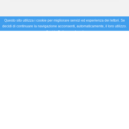
Questo sito utilizza i cookie per migliorare servizi ed esperienza dei lettori. Se
decidi di continuare la navigazione acconsenti, automaticamente, il loro utilizzo.
Cookie Policy
Accetto