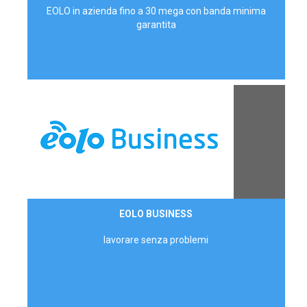
EOLO in azienda fino a 30 mega con banda minima
garantita
Contattaci
EOLO BUSINESS
AZIENDE
lavorare senza problemi