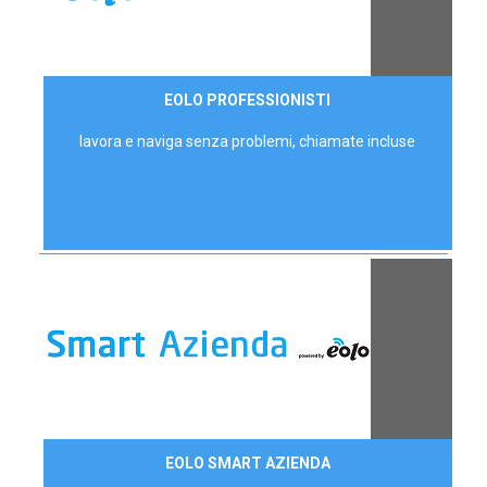
35,00 €/mese
EOLO PROFESSIONISTI
P.IVA - IVA Escl.
lavora e naviga senza problemi, chiamate incluse
Contattaci
EOLO SMART AZIENDA
AZIENDE