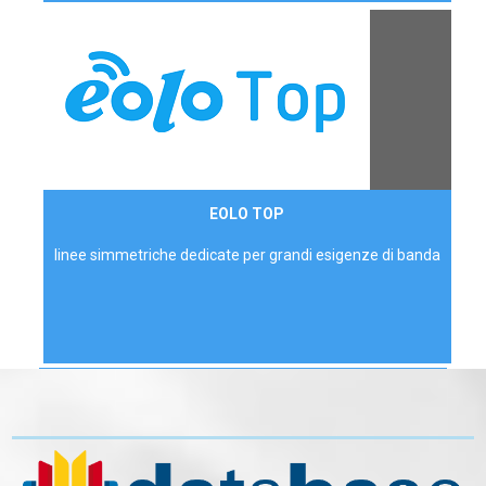
Contattaci
EOLO TOP
AZIENDE
linee simmetriche dedicate per grandi esigenze di banda