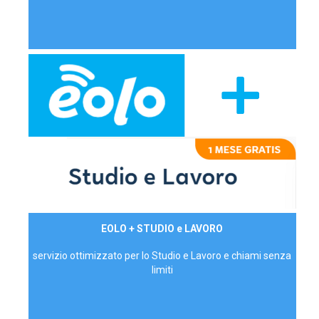
29,90€/mese
EOLO + STUDIO e LAVORO
P.IVA - IVA Inc.
servizio ottimizzato per lo Studio e Lavoro e chiami senza
limiti