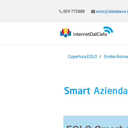
059 773888
eolo@database.i
Copertura EOLO
Emilia-Roma