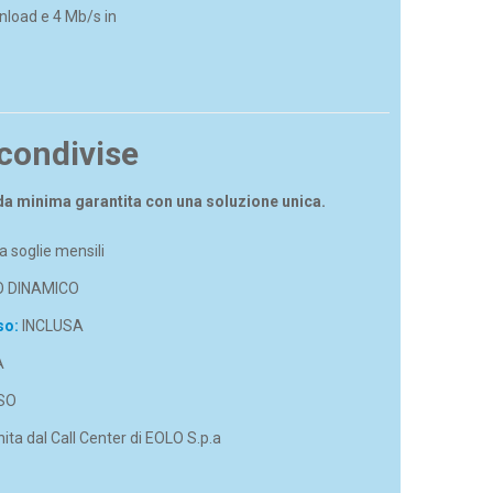
nload e 4 Mb/s in
 condivise
da minima garantita con una soluzione unica.
 soglie mensili
O DINAMICO
so:
INCLUSA
A
SO
ita dal Call Center di EOLO S.p.a