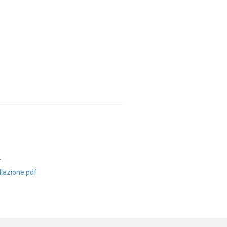
f
llazione.pdf