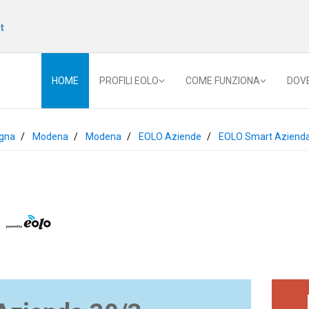
t
HOME
PROFILI EOLO
COME FUNZIONA
DOV
gna
Modena
Modena
EOLO Aziende
EOLO Smart Aziend