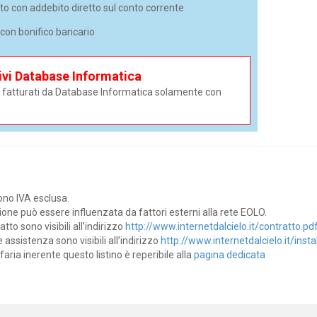
to con addebito diretto sul conto corrente
con bonifico bancario
ivi Database Informatica
i e fatturati da Database Informatica solamente con
dono IVA esclusa.
zione può essere influenzata da fattori esterni alla rete EOLO.
tto sono visibili all’indirizzo
http://www.internetdalcielo.it/contratto.pd
e assistenza sono visibili all’indirizzo
http://www.internetdalcielo.it/insta
faria inerente questo listino è reperibile alla
pagina dedicata