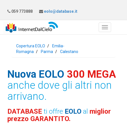
059 773888
eolo@database.it
Copertura EOLO
Emilia-
Romagna
Parma
Calestano
Nuova EOLO
300 MEGA
anche dove gli altri non
arrivano.
DATABASE
ti offre
EOLO
al
miglior
prezzo GARANTITO.