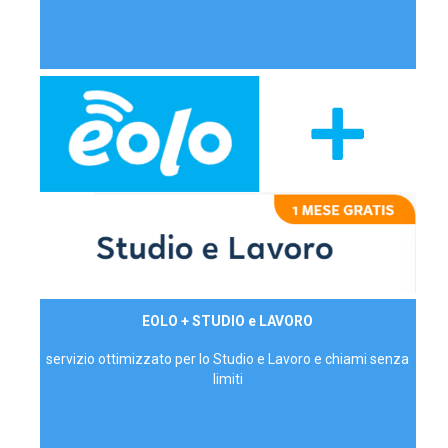
29,90€/mese
EOLO + STUDIO e LAVORO
P.IVA - IVA Inc.
servizio ottimizzato per lo Studio e Lavoro e chiami senza
limiti