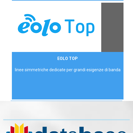
Contattaci
EOLO TOP
AZIENDE
linee simmetriche dedicate per grandi esigenze di banda