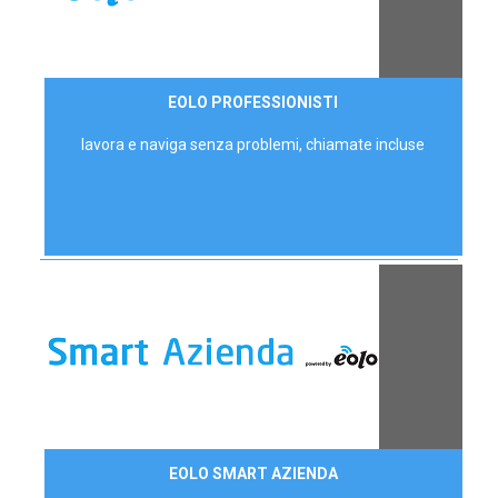
35,00 €/mese
EOLO PROFESSIONISTI
P.IVA - IVA Escl.
lavora e naviga senza problemi, chiamate incluse
Contattaci
EOLO SMART AZIENDA
AZIENDE