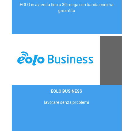
EOLO in azienda fino a 30 mega con banda minima
garantita
Contattaci
EOLO BUSINESS
AZIENDE
lavorare senza problemi