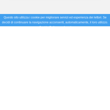
Questo sito utilizza i cookie per migliorare servizi ed esperienza dei lettori. Se
decidi di continuare la navigazione acconsenti, automaticamente, il loro utilizzo.
Cookie Policy
Accetto