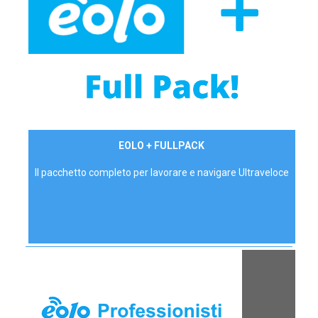
34,90 €/mese
EOLO + FULLPACK
P.IVA - IVA Inc.
Il pacchetto completo per lavorare e navigare Ultraveloce