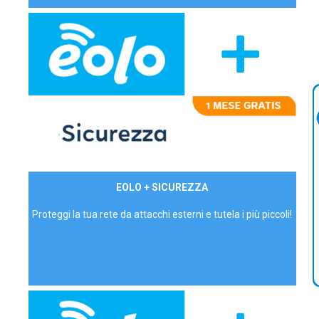
29,90€/mese
EOLO + SICUREZZA
P.IVA - IVA Inc.
Proteggi la tua rete da attacchi esterni e tutela i più piccoli!