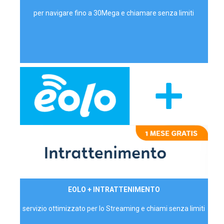
per navigare fino a 30Mega e chiamare senza limiti
29,90€/mese
EOLO + INTRATTENIMENTO
PRIVATI - IVA Inc.
servizio ottimizzato per lo Streaming e chiami senza limiti