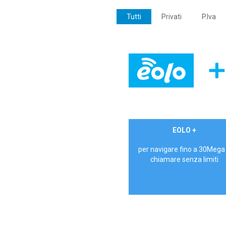
Tutti
Privati
P.Iva
€ 24,90/mese
EOLO +
PRIVATI - IVA Inc.
per navigare fino a 30Mega
chiamare senza limiti