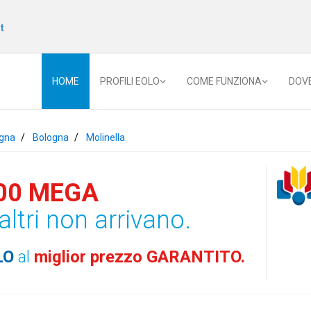
t
HOME
PROFILI EOLO
COME FUNZIONA
DOV
gna
Bologna
Molinella
00 MEGA
altri non arrivano.
LO
al
miglior prezzo GARANTITO.