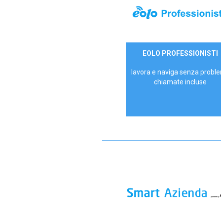
35,00 €/mese
EOLO PROFESSIONISTI
P.IVA - IVA Escl.
lavora e naviga senza proble
chiamate incluse