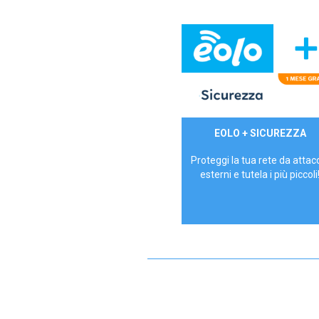
29,90€/mese
EOLO + SICUREZZA
P.IVA - IVA Inc.
Proteggi la tua rete da attac
esterni e tutela i più piccoli