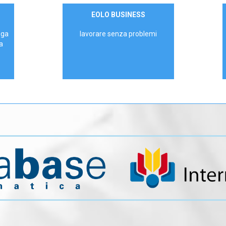
Contattaci
EOLO BUSINESS
AZIENDE
ega
lavorare senza problemi
a