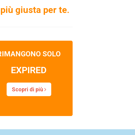
più giusta per te.
RIMANGONO SOLO
EXPIRED
Scopri di più