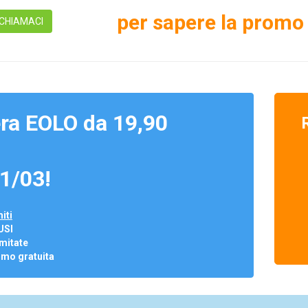
per sapere la promo 
CHIAMACI
ra EOLO da 19,90
1/03!
iti
USI
mitate
omo gratuita