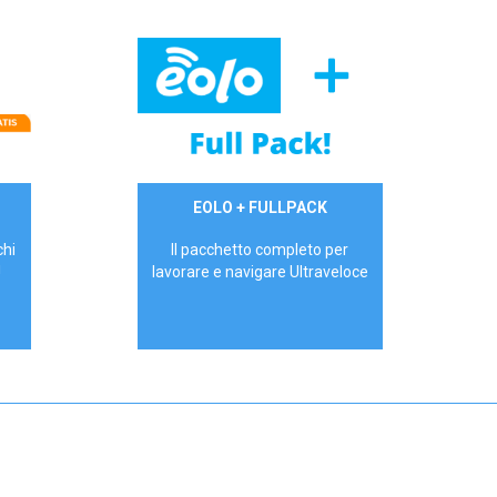
34,90 €/mese
EOLO + FULLPACK
P.IVA - IVA Inc.
chi
Il pacchetto completo per
!
lavorare e navigare Ultraveloce