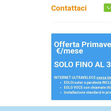
Contattaci
Offerta Primave
€/mese
SOLO FINO AL 3
INTERNET ULTRAVELOCE
senza lim
EOLOrouter e parabola INCL
EOLO VOCE con chiamate illi
Installazione standard in pr