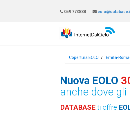
059 773888
eolo@database.i
Copertura EOLO
Emilia-Roma
Nuova EOLO
3
anche dove gli 
DATABASE
ti offre
EO