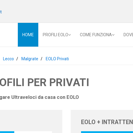
t
HOME
PROFILI EOLO
COME FUNZIONA
DOV
Lecco
Malgrate
EOLO Privati
ROFILI PER PRIVATI
igare Ultraveloci da casa con
EOLO
EOLO + INTRATTE