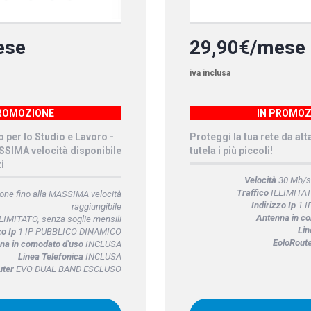
ese
29,90€/mese
iva inclusa
PROMOZIONE
IN PROMOZ
o per lo Studio e Lavoro -
Proteggi la tua rete da att
ASSIMA velocità disponibile
tutela i più piccoli!
i
Velocità
30 Mb/s 
Traffico
ILLIMITATO
ne fino alla MASSIMA velocità
Indirizzo Ip
1 I
raggiungibile
Antenna in c
LIMITATO, senza soglie mensili
Lin
zo Ip
1 IP PUBBLICO DINAMICO
EoloRout
na in comodato d'uso
INCLUSA
Linea Telefonica
INCLUSA
uter
EVO DUAL BAND ESCLUSO