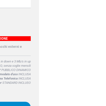
IONE
acchi esterni e
in down e 3 Mb/s in up
, senza soglie mensili
P PUBBLICO DINAMICO
omodato d'uso
INCLUSA
ea Telefonica
INCLUSA
er
STANDARD INCLUSO