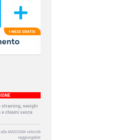
IONE
o straming, navighi
à e chiami senza
 alla MASSIMA velocità
raggiungibile