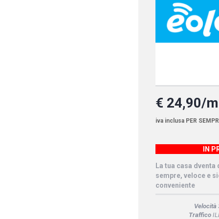
€ 24,90/
iva inclusa PER SEMP
IN 
La tua casa dventa d
sempre, veloce e si
conveniente
Velocità
Traffico
IL