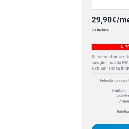
29,90€/m
iva inclusa
IN 
Servizio ottimizzat
navighi fino alla M
e chiami senza limit
Velocità
connessio
Traffico
IL
Indiriz
Anten
EoloRo