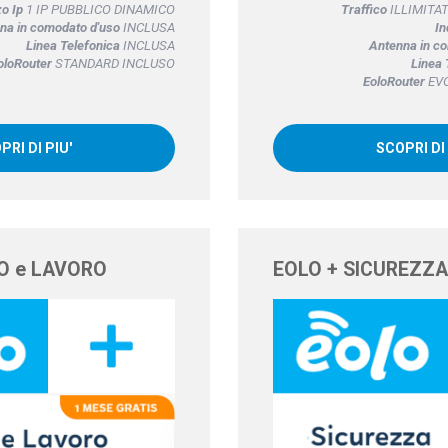
zo Ip
1 IP PUBBLICO DINAMICO
Traffico
ILLIMITATO
na in comodato d'uso
INCLUSA
In
Linea Telefonica
INCLUSA
Antenna in c
oloRouter
STANDARD INCLUSO
Linea 
EoloRouter
EVO
PRI DI PIU'
SCOPRI DI 
O e LAVORO
EOLO + SICUREZZA