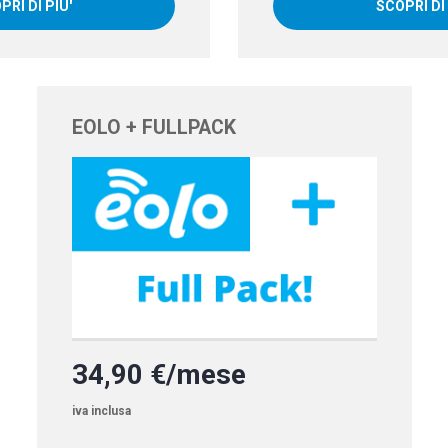
PRI DI PIU'
SCOPRI DI 
EOLO + FULLPACK
34,90 €/mese
iva inclusa