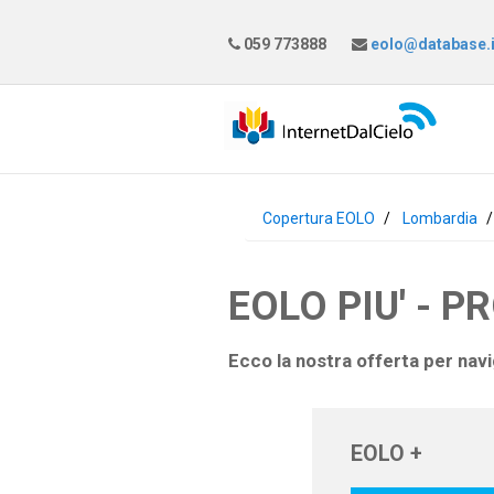
059 773888
eolo@database.i
Copertura EOLO
Lombardia
EOLO PIU' - P
Ecco la nostra offerta per nav
EOLO +