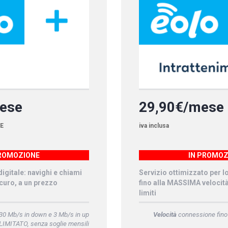
mese
29,90€/mese
RE
iva inclusa
PROMOZIONE
IN PROMOZ
igitale: navighi e chiami
Servizio ottimizzato per l
curo, a un prezzo
fino alla MASSIMA velocit
limiti
30 Mb/s in down e 3 Mb/s in up
Velocità
connessione fino
LIMITATO, senza soglie mensili