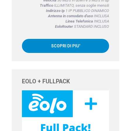
Velocità
30 Mb/s in down e 3 Mb/s in up
Traffico
ILLIMITATO, senza soglie mensili
Indirizzo Ip
1 IP PUBBLICO DINAMICO
Antenna in comodato d'uso
INCLUSA
Linea Telefonica
INCLUSA
EoloRouter
STANDARD INCLUSO
SCOPRI DI PIU'
EOLO + FULLPACK