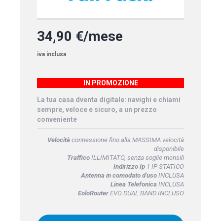
34,90 €/mese
iva inclusa
IN PROMOZIONE
La tua casa dventa digitale: navighi e chiami
sempre, veloce e sicuro, a un prezzo
conveniente
Velocità
connessione fino alla MASSIMA velocità
disponibile
Traffico
ILLIMITATO, senza soglie mensili
Indirizzo Ip
1 IP STATICO
Antenna in comodato d'uso
INCLUSA
Linea Telefonica
INCLUSA
EoloRouter
EVO DUAL BAND INCLUSO