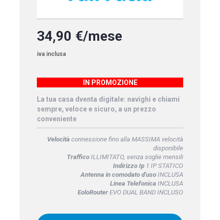
34,90 €/mese
iva inclusa
IN PROMOZIONE
La tua casa dventa digitale: navighi e chiami
sempre, veloce e sicuro, a un prezzo
conveniente
Velocità
connessione fino alla MASSIMA velocità
disponibile
Traffico
ILLIMITATO, senza soglie mensili
Indirizzo Ip
1 IP STATICO
Antenna in comodato d'uso
INCLUSA
Linea Telefonica
INCLUSA
EoloRouter
EVO DUAL BAND INCLUSO