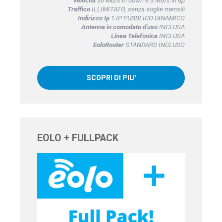
Velocità
30 Mb/s in down e 3 Mb/s in up
Traffico
ILLIMITATO, senza soglie mensili
Indirizzo Ip
1 IP PUBBLICO DINAMICO
Antenna in comodato d'uso
INCLUSA
Linea Telefonica
INCLUSA
EoloRouter
STANDARD INCLUSO
SCOPRI DI PIU'
EOLO + FULLPACK