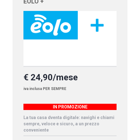
EOLO +
€ 24,90/mese
iva inclusa PER SEMPRE
IN PROMOZIONE
La tua casa dventa digitale: navighi e chiami
sempre, veloce e sicuro, a un prezzo
conveniente