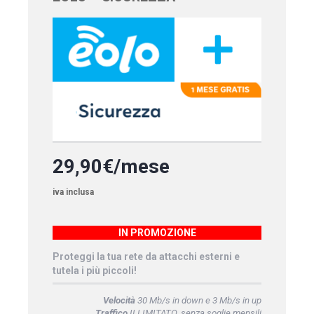
29,90€/mese
iva inclusa
IN PROMOZIONE
Proteggi la tua rete da attacchi esterni e
tutela i più piccoli!
Velocità
30 Mb/s in down e 3 Mb/s in up
Traffico
ILLIMITATO, senza soglie mensili