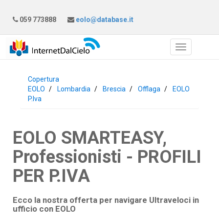
059 773888
eolo@database.it
Copertura
EOLO
Lombardia
Brescia
Offlaga
EOLO
P.Iva
EOLO SMARTEASY,
Professionisti - PROFILI
PER P.IVA
Ecco la nostra offerta per navigare Ultraveloci in
ufficio con
EOLO