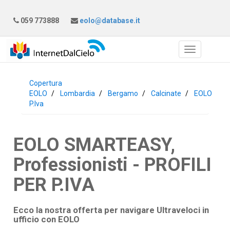
059 773888
eolo@database.it
Copertura
EOLO
Lombardia
Bergamo
Calcinate
EOLO
P.Iva
EOLO SMARTEASY,
Professionisti - PROFILI
PER P.IVA
Ecco la nostra offerta per navigare Ultraveloci in
ufficio con
EOLO