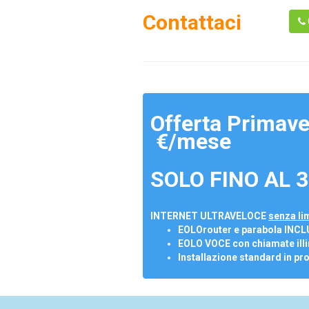
Contattaci
Offerta Primave
€/mese
SOLO FINO AL 3
INTERNET ULTRAVELOCE
senza lim
EOLOrouter e parabola INCL
EOLO VOCE con chiamate illi
Installazione standard in pr