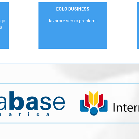
Contattaci
EOLO BUSINESS
AZIENDE
ega
lavorare senza problemi
a