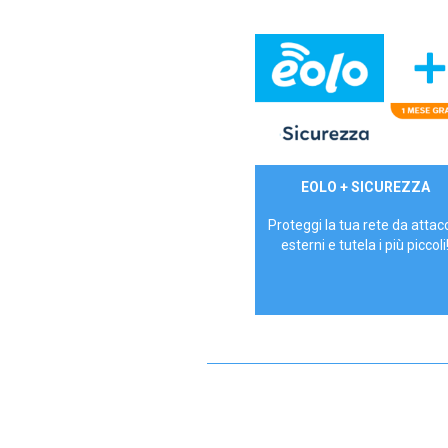
29,90€/mese
EOLO + SICUREZZA
P.IVA - IVA Inc.
Proteggi la tua rete da attac
esterni e tutela i più piccoli