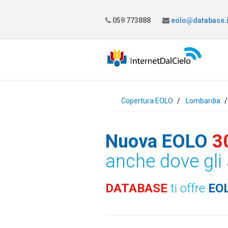
059 773888
eolo@database.i
Copertura EOLO
Lombardia
Nuova EOLO
3
anche dove gli 
DATABASE
ti offre
EO