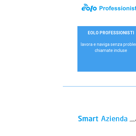
35,00 €/mese
EOLO PROFESSIONISTI
P.IVA - IVA Escl.
lavora e naviga senza proble
chiamate incluse