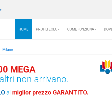
t
HOME
PROFILI EOLO
COME FUNZIONA
DOV
Milano
00 MEGA
altri non arrivano.
LO
al
miglior prezzo GARANTITO.