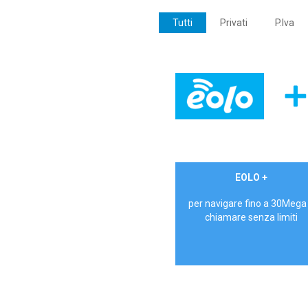
Tutti
Privati
P.Iva
€ 24,90/mese
EOLO +
PRIVATI - IVA Inc.
per navigare fino a 30Mega
chiamare senza limiti