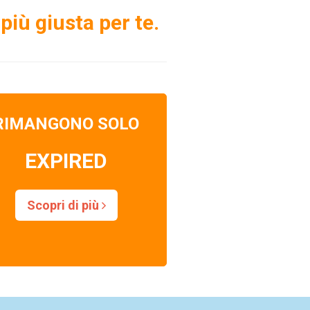
più giusta per te.
RIMANGONO SOLO
EXPIRED
Scopri di più