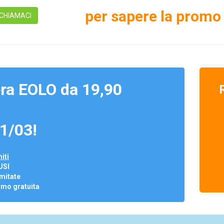
per sapere la promo 
CHIAMACI
ra EOLO da 19,90
1/03!
iti
USI
mitate
omo gratuita