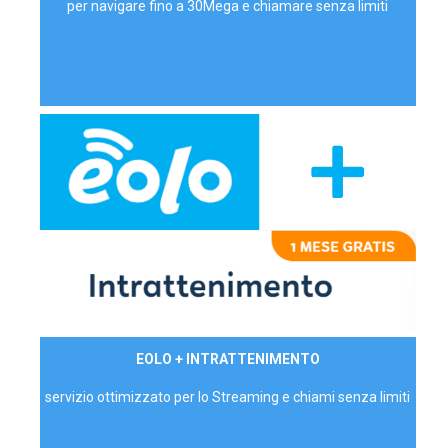
per navigare fino a 30Mega e chiamare senza limiti
29,90€/mese
EOLO + INTRATTENIMENTO
PRIVATI - IVA Inc.
servizio ottimizzato per lo Streaming e chiami senza limiti