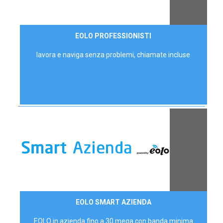
35,00 €/mese
EOLO PROFESSIONISTI
P.IVA - IVA Escl.
lavora e naviga senza problemi, chiamate incluse
Contattaci
EOLO SMART AZIENDA
AZIENDE
EOLO in azienda fino a 30 mega con banda minima