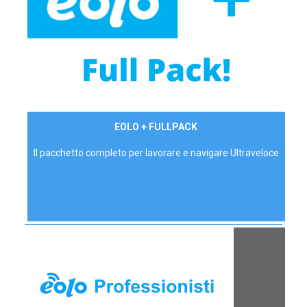
34,90 €/mese
EOLO + FULLPACK
P.IVA - IVA Inc.
Il pacchetto completo per lavorare e navigare Ultraveloce