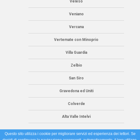
Veleso
Veniano
Vercana
Vertemate con Minoprio
Villa Guardia
Zelbio
San Siro
Gravedona ed Uniti
Colverde
Alta Valle Intelvi
Questo sito utilizza i cookie per migliorare servizi ed esperienza dei lettori. Se
decidi di continuare la navigazione acconsenti, automaticamente, il loro utilizzo.