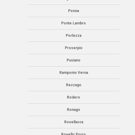
Ponna
Ponte Lambro
Porlezza
Proserpio
Pusiano
Ramponio Verna
Rezzago
Rodero
Ronago
Rovellasca
Rovello Porro