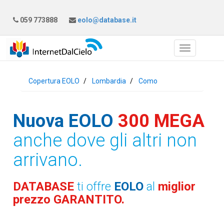
059 773888
eolo@database.it
Copertura EOLO
Lombardia
Como
Nuova EOLO
300 MEGA
anche dove gli altri non
arrivano.
DATABASE
ti offre
EOLO
al
miglior
prezzo GARANTITO.