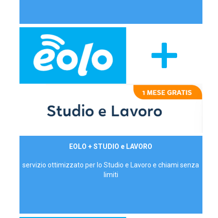
29,90€/mese
EOLO + STUDIO e LAVORO
P.IVA - IVA Inc.
servizio ottimizzato per lo Studio e Lavoro e chiami senza
limiti