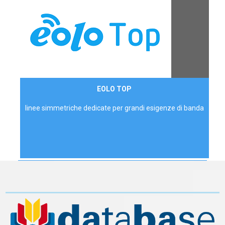
Contattaci
EOLO TOP
AZIENDE
linee simmetriche dedicate per grandi esigenze di banda