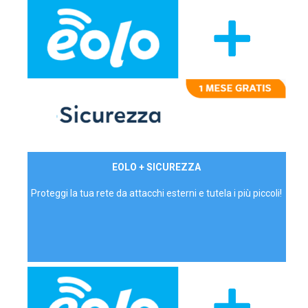
29,90€/mese
EOLO + SICUREZZA
P.IVA - IVA Inc.
Proteggi la tua rete da attacchi esterni e tutela i più piccoli!