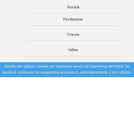
Gorizia
Pordenone
Trieste
Udine
Questo sito utilizza i cookie per migliorare servizi ed esperienza dei lettori. Se
decidi di continuare la navigazione acconsenti, automaticamente, il loro utilizzo.
Cookie Policy
Accetto