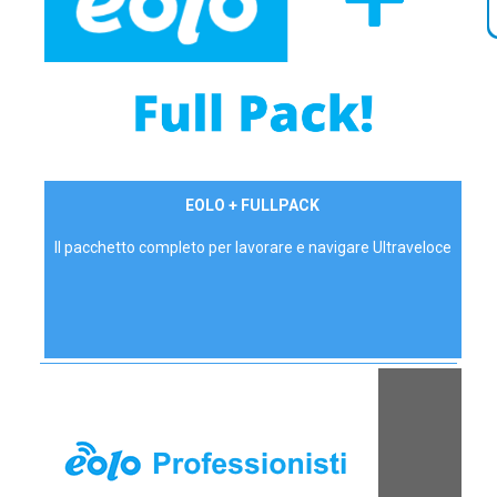
34,90 €/mese
EOLO + FULLPACK
P.IVA - IVA Inc.
Il pacchetto completo per lavorare e navigare Ultraveloce