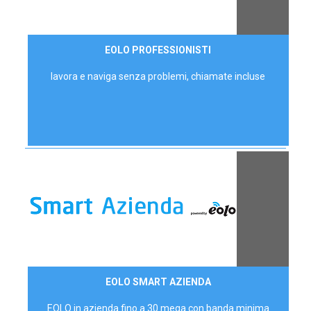
35,00 €/mese
EOLO PROFESSIONISTI
P.IVA - IVA Escl.
lavora e naviga senza problemi, chiamate incluse
Contattaci
EOLO SMART AZIENDA
AZIENDE
EOLO in azienda fino a 30 mega con banda minima