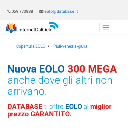
059 773888
eolo@database.it
Copertura EOLO
Friuli-venezia-giulia
Nuova EOLO
300 MEGA
anche dove gli altri non
arrivano.
DATABASE
ti offre
EOLO
al
miglior
prezzo GARANTITO.