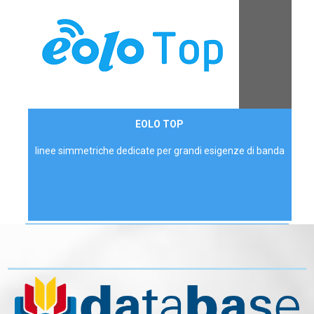
Contattaci
EOLO TOP
AZIENDE
linee simmetriche dedicate per grandi esigenze di banda