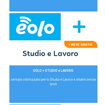
29,90€/mese
EOLO + STUDIO e LAVORO
P.IVA - IVA Inc.
servizio ottimizzato per lo Studio e Lavoro e chiami senza
limiti