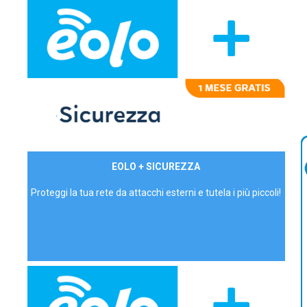
29,90€/mese
EOLO + SICUREZZA
P.IVA - IVA Inc.
Proteggi la tua rete da attacchi esterni e tutela i più piccoli!