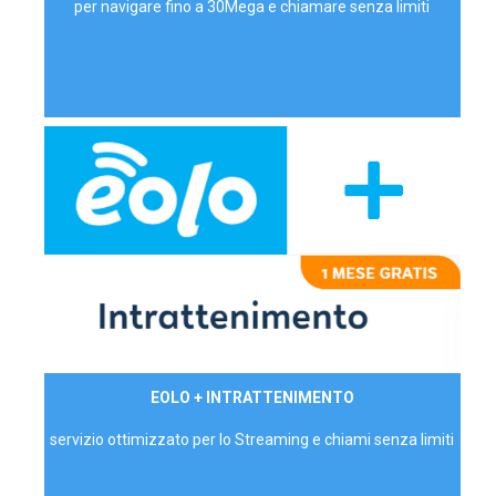
per navigare fino a 30Mega e chiamare senza limiti
29,90€/mese
EOLO + INTRATTENIMENTO
PRIVATI - IVA Inc.
servizio ottimizzato per lo Streaming e chiami senza limiti