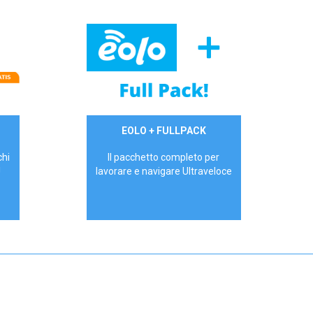
34,90 €/mese
EOLO + FULLPACK
P.IVA - IVA Inc.
chi
Il pacchetto completo per
!
lavorare e navigare Ultraveloce