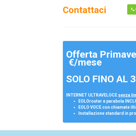
Contattaci
Offerta Primave
€/mese
SOLO FINO AL 3
INTERNET ULTRAVELOCE
senza lim
EOLOrouter e parabola INCL
EOLO VOCE con chiamate illi
Installazione standard in pr