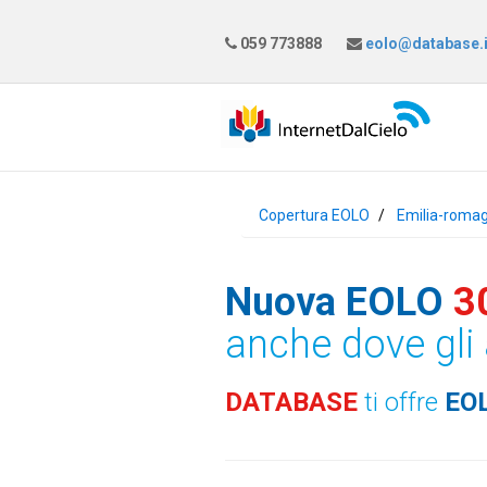
059 773888
eolo@database.i
Copertura EOLO
Emilia-roma
Nuova EOLO
3
anche dove gli 
DATABASE
ti offre
EO