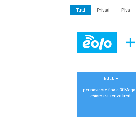
Tutti
Privati
P.Iva
€ 24,90/mese
EOLO +
PRIVATI - IVA Inc.
per navigare fino a 30Mega
chiamare senza limiti