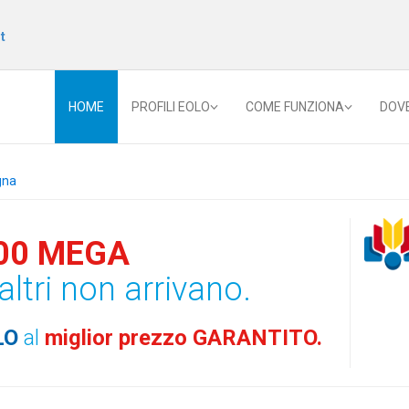
t
HOME
PROFILI EOLO
COME FUNZIONA
DOV
gna
00 MEGA
altri non arrivano.
LO
al
miglior prezzo GARANTITO.