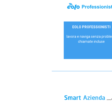
35,00 €/mese
EOLO PROFESSIONISTI
P.IVA - IVA Escl.
lavora e naviga senza proble
chiamate incluse