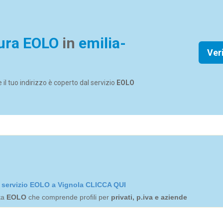
ura EOLO
in
emilia-
Ver
se il tuo indirizzo è coperto dal servizio
EOLO
el servizio EOLO a Vignola CLICCA QUI
rta
EOLO
che comprende profili per
privati, p.iva e aziende