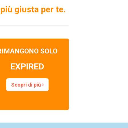
più giusta per te.
RIMANGONO SOLO
EXPIRED
Scopri di più