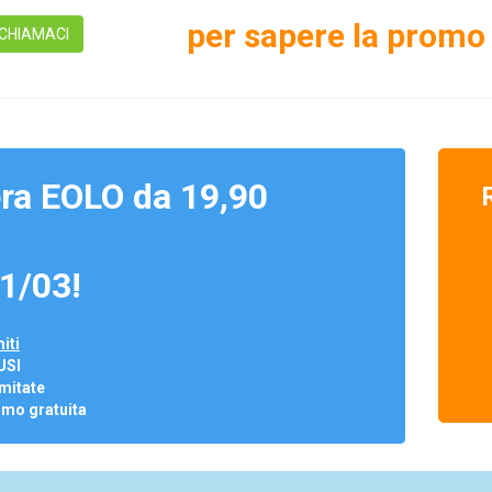
per sapere la promo 
CHIAMACI
ra EOLO da 19,90
1/03!
iti
USI
mitate
omo gratuita