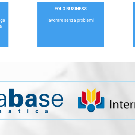
Contattaci
EOLO BUSINESS
AZIENDE
ega
lavorare senza problemi
a