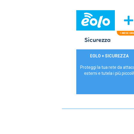
29,90€/mese
EOLO + SICUREZZA
P.IVA - IVA Inc.
Proteggi la tua rete da attac
esterni e tutela i più piccoli