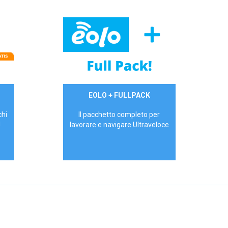
34,90 €/mese
EOLO + FULLPACK
P.IVA - IVA Inc.
chi
Il pacchetto completo per
!
lavorare e navigare Ultraveloce