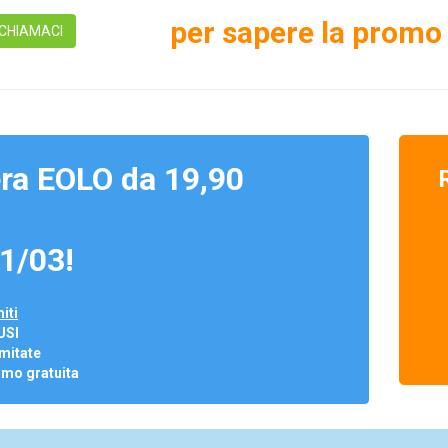
per sapere la promo 
CHIAMACI
ra EOLO da 19,90
1/03!
iti
USI
mitate
omo gratuita