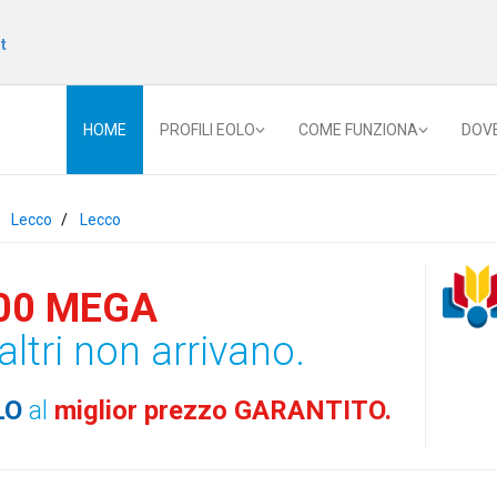
t
HOME
PROFILI EOLO
COME FUNZIONA
DOV
Lecco
Lecco
00 MEGA
altri non arrivano.
LO
al
miglior prezzo GARANTITO.