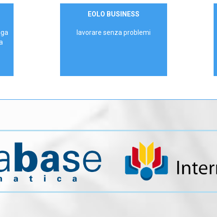
Contattaci
EOLO BUSINESS
AZIENDE
ega
lavorare senza problemi
a