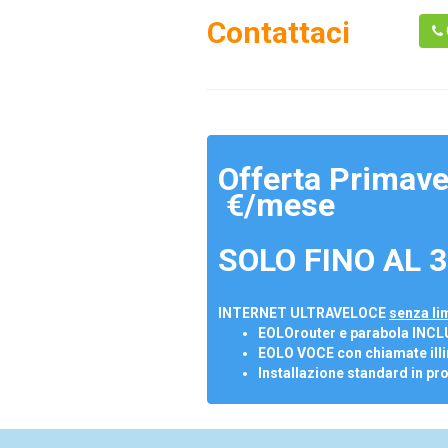
Contattaci
Offerta Primave
€/mese
SOLO FINO AL 3
INTERNET ULTRAVELOCE
senza lim
EOLOrouter e parabola INCL
EOLO VOCE con chiamate illi
Installazione standard in pr