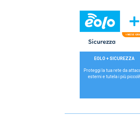
29,90€/mese
EOLO + SICUREZZA
P.IVA - IVA Inc.
Proteggi la tua rete da attac
esterni e tutela i più piccoli