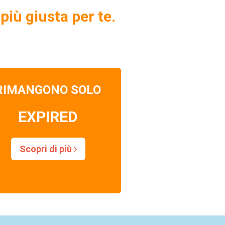
più giusta per te.
RIMANGONO SOLO
EXPIRED
Scopri di più