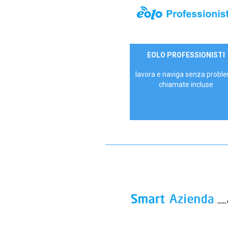
35,00 €/mese
EOLO PROFESSIONISTI
P.IVA - IVA Escl.
lavora e naviga senza proble
chiamate incluse