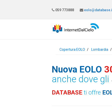
059 773888
eolo@database.i
Copertura EOLO
Lombardia
Nuova EOLO
3
anche dove gli 
DATABASE
ti offre
EO