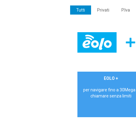
Tutti
Privati
P.Iva
€ 24,90/mese
EOLO +
PRIVATI - IVA Inc.
per navigare fino a 30Mega
chiamare senza limiti