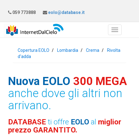
059 773888
eolo@database.it
Copertura EOLO
Lombardia
Crema
Rivolta
d'adda
Nuova EOLO
300 MEGA
anche dove gli altri non
arrivano.
DATABASE
ti offre
EOLO
al
miglior
prezzo GARANTITO.