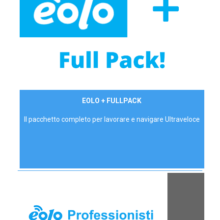
34,90 €/mese
EOLO + FULLPACK
P.IVA - IVA Inc.
Il pacchetto completo per lavorare e navigare Ultraveloce