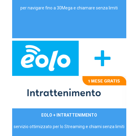
per navigare fino a 30Mega e chiamare senza limiti
29,90€/mese
EOLO + INTRATTENIMENTO
PRIVATI - IVA Inc.
servizio ottimizzato per lo Streaming e chiami senza limiti