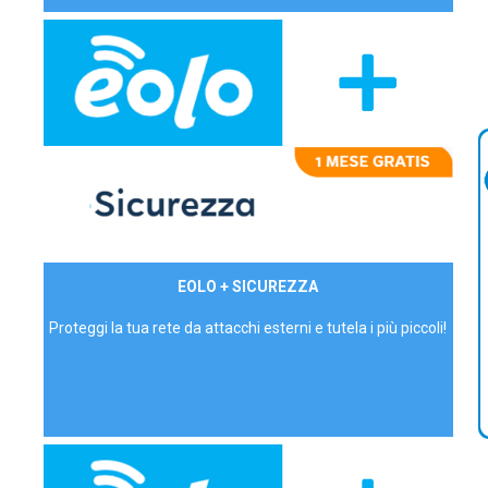
29,90€/mese
EOLO + SICUREZZA
P.IVA - IVA Inc.
Proteggi la tua rete da attacchi esterni e tutela i più piccoli!