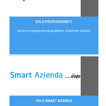
35,00 €/mese
EOLO PROFESSIONISTI
P.IVA - IVA Escl.
lavora e naviga senza problemi, chiamate incluse
Contattaci
EOLO SMART AZIENDA
AZIENDE