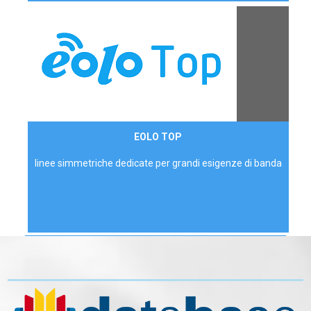
Contattaci
EOLO TOP
AZIENDE
linee simmetriche dedicate per grandi esigenze di banda