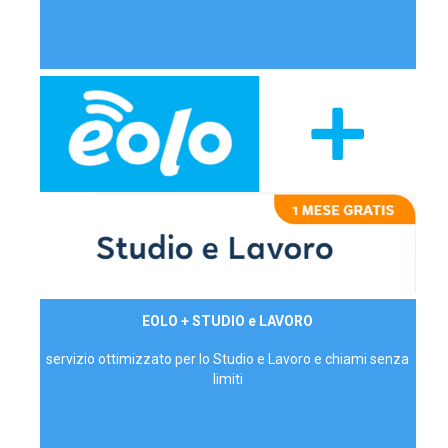
29,90€/mese
EOLO + STUDIO e LAVORO
P.IVA - IVA Inc.
servizio ottimizzato per lo Studio e Lavoro e chiami senza
limiti