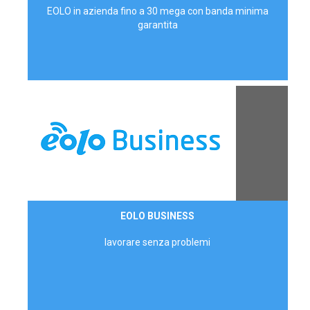
EOLO in azienda fino a 30 mega con banda minima
garantita
Contattaci
EOLO BUSINESS
AZIENDE
lavorare senza problemi