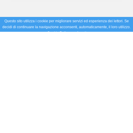
Questo sito utilizza i cookie per migliorare servizi ed esperienza dei lettori. Se
decidi di continuare la navigazione acconsenti, automaticamente, il loro utilizzo.
Cookie Policy
Accetto