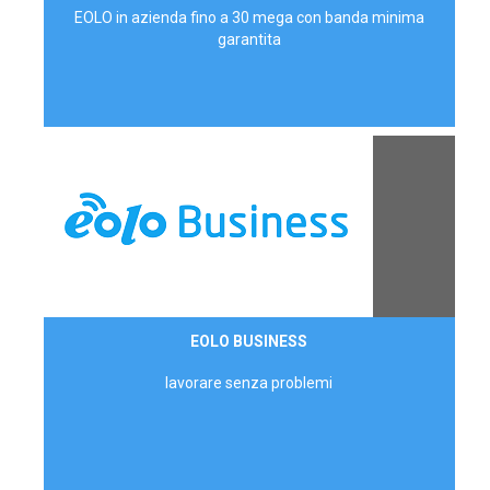
EOLO in azienda fino a 30 mega con banda minima
garantita
Contattaci
EOLO BUSINESS
AZIENDE
lavorare senza problemi