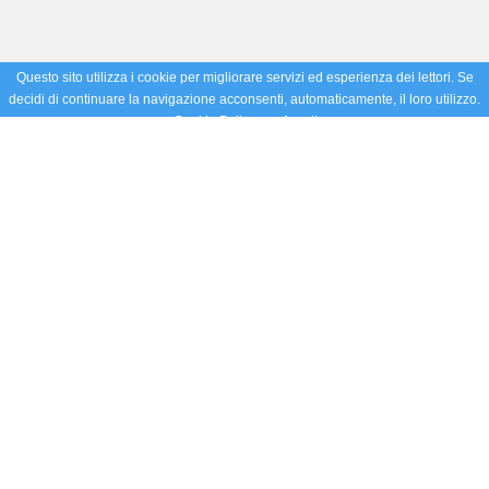
Questo sito utilizza i cookie per migliorare servizi ed esperienza dei lettori. Se
decidi di continuare la navigazione acconsenti, automaticamente, il loro utilizzo.
Cookie Policy
Accetto