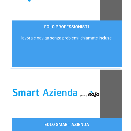
35,00 €/mese
EOLO PROFESSIONISTI
P.IVA - IVA Escl.
lavora e naviga senza problemi, chiamate incluse
Contattaci
EOLO SMART AZIENDA
AZIENDE