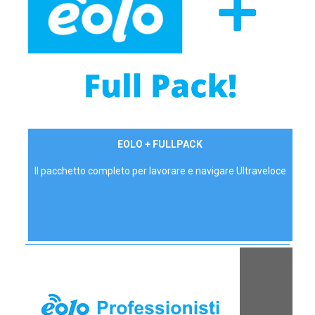
34,90 €/mese
EOLO + FULLPACK
P.IVA - IVA Inc.
Il pacchetto completo per lavorare e navigare Ultraveloce