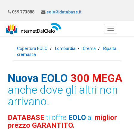
059 773888
eolo@database.it
Copertura EOLO
Lombardia
Crema
Ripalta
cremasca
Nuova EOLO
300 MEGA
anche dove gli altri non
arrivano.
DATABASE
ti offre
EOLO
al
miglior
prezzo GARANTITO.