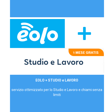
29,90€/mese
EOLO + STUDIO e LAVORO
P.IVA - IVA Inc.
servizio ottimizzato per lo Studio e Lavoro e chiami senza
limiti