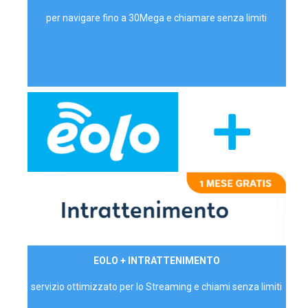
per navigare fino a 30Mega e chiamare senza limiti
29,90€/mese
EOLO + INTRATTENIMENTO
PRIVATI - IVA Inc.
servizio ottimizzato per lo Streaming e chiami senza limiti