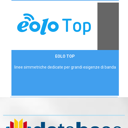
Contattaci
EOLO TOP
AZIENDE
linee simmetriche dedicate per grandi esigenze di banda