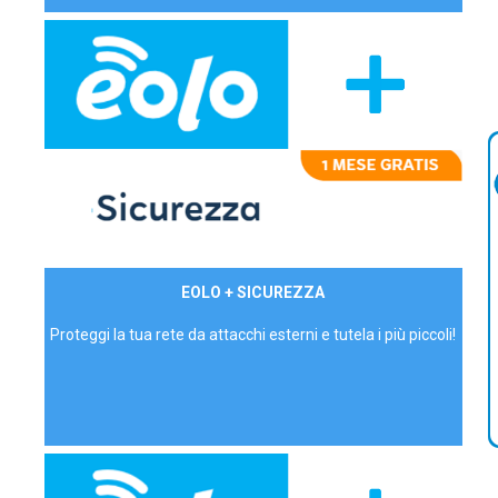
29,90€/mese
EOLO + SICUREZZA
P.IVA - IVA Inc.
Proteggi la tua rete da attacchi esterni e tutela i più piccoli!