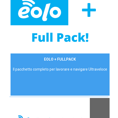
34,90 €/mese
EOLO + FULLPACK
P.IVA - IVA Inc.
Il pacchetto completo per lavorare e navigare Ultraveloce