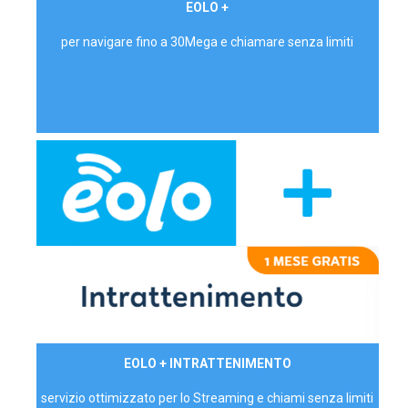
€ 24,90/mese
EOLO +
PRIVATI - IVA Inc.
per navigare fino a 30Mega e chiamare senza limiti
29,90€/mese
EOLO + INTRATTENIMENTO
PRIVATI - IVA Inc.
servizio ottimizzato per lo Streaming e chiami senza limiti