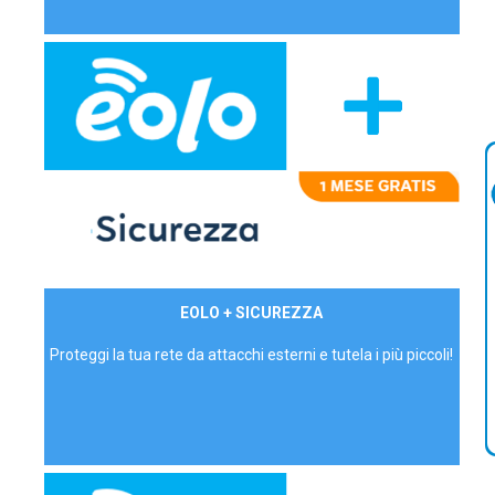
29,90€/mese
EOLO + SICUREZZA
P.IVA - IVA Inc.
Proteggi la tua rete da attacchi esterni e tutela i più piccoli!