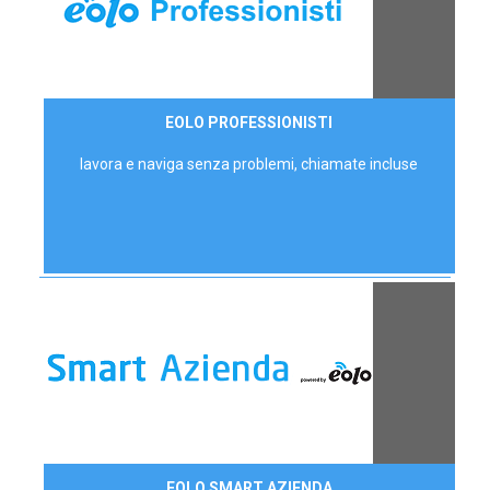
35,00 €/mese
EOLO PROFESSIONISTI
P.IVA - IVA Escl.
lavora e naviga senza problemi, chiamate incluse
Contattaci
EOLO SMART AZIENDA