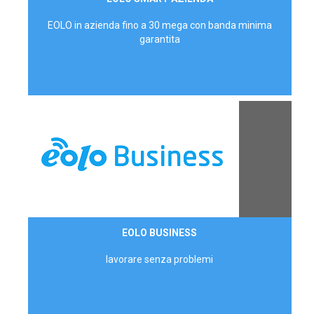
AZIENDE
EOLO in azienda fino a 30 mega con banda minima
garantita
Contattaci
EOLO BUSINESS
AZIENDE
lavorare senza problemi