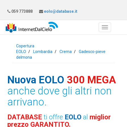
059 773888
eolo@database.it
Copertura
EOLO
Lombardia
Crema
Gadesco-pieve
delmona
Nuova EOLO
300 MEGA
anche dove gli altri non
arrivano.
DATABASE
ti offre
EOLO
al
miglior
prezzo GARANTITO.