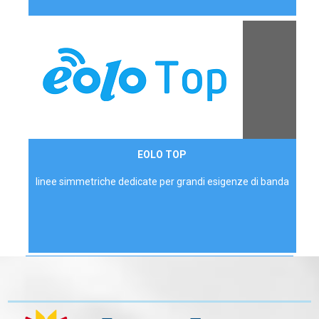
Contattaci
EOLO TOP
AZIENDE
linee simmetriche dedicate per grandi esigenze di banda