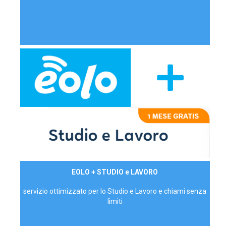
29,90€/mese
EOLO + STUDIO e LAVORO
P.IVA - IVA Inc.
servizio ottimizzato per lo Studio e Lavoro e chiami senza
limiti