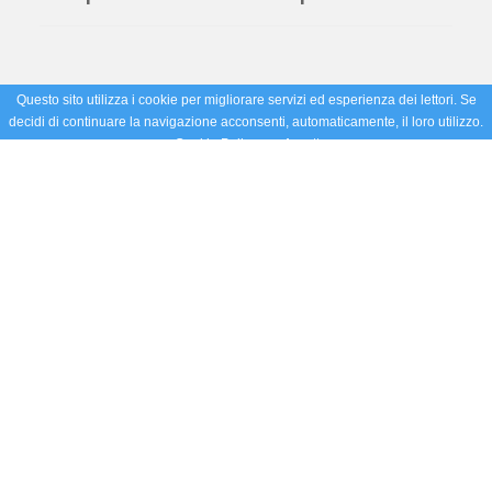
Questo sito utilizza i cookie per migliorare servizi ed esperienza dei lettori. Se
decidi di continuare la navigazione acconsenti, automaticamente, il loro utilizzo.
Cookie Policy
Accetto