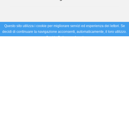
Questo sito utilizza i cookie per migliorare servizi ed esperienza dei lettori. Se
decidi di continuare la navigazione acconsenti, automaticamente, il loro utilizzo.
Cookie Policy
Accetto