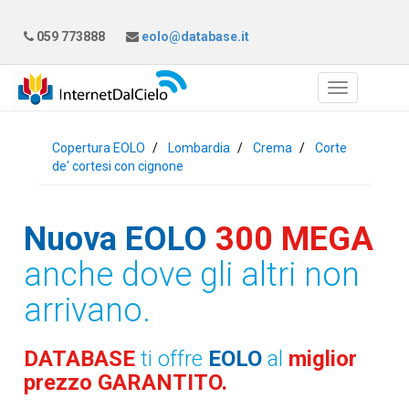
059 773888
eolo@database.it
Copertura EOLO
Lombardia
Crema
Corte
de' cortesi con cignone
Nuova EOLO
300 MEGA
anche dove gli altri non
arrivano.
DATABASE
ti offre
EOLO
al
miglior
prezzo GARANTITO.