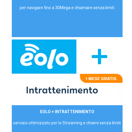
per navigare fino a 30Mega e chiamare senza limiti
29,90€/mese
EOLO + INTRATTENIMENTO
PRIVATI - IVA Inc.
servizio ottimizzato per lo Streaming e chiami senza limiti