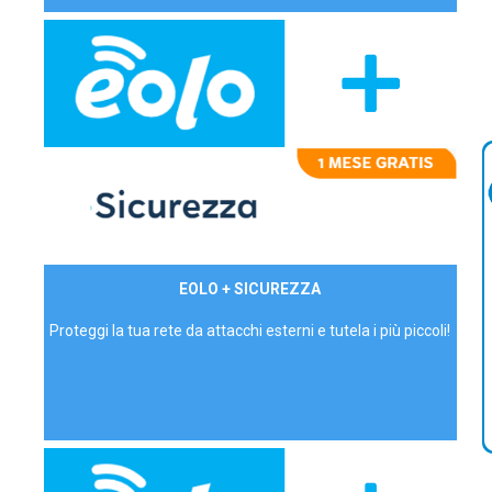
29,90€/mese
EOLO + SICUREZZA
P.IVA - IVA Inc.
Proteggi la tua rete da attacchi esterni e tutela i più piccoli!