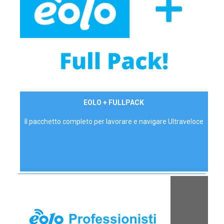
34,90 €/mese
EOLO + FULLPACK
P.IVA - IVA Inc.
Il pacchetto completo per lavorare e navigare Ultraveloce