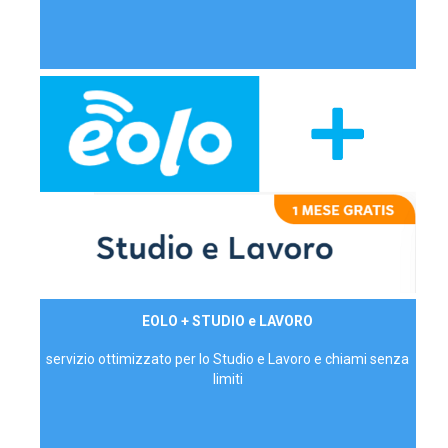
29,90€/mese
EOLO + STUDIO e LAVORO
P.IVA - IVA Inc.
servizio ottimizzato per lo Studio e Lavoro e chiami senza
limiti