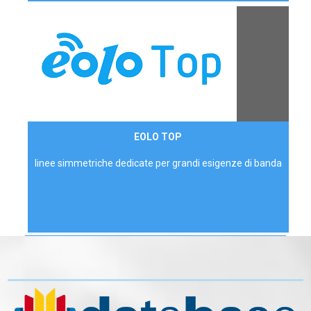
Contattaci
EOLO TOP
AZIENDE
linee simmetriche dedicate per grandi esigenze di banda