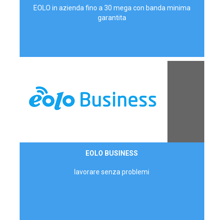
EOLO in azienda fino a 30 mega con banda minima
garantita
Contattaci
EOLO BUSINESS
AZIENDE
lavorare senza problemi