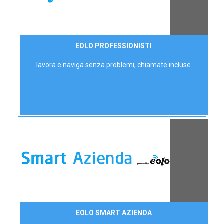
35,00 €/mese
EOLO PROFESSIONISTI
P.IVA - IVA Escl.
lavora e naviga senza problemi, chiamate incluse
Contattaci
EOLO SMART AZIENDA
AZIENDE