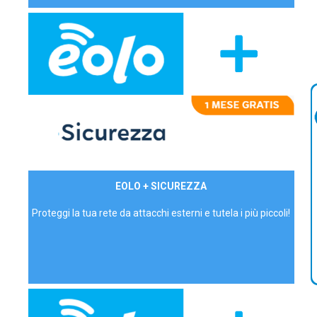
29,90€/mese
EOLO + SICUREZZA
P.IVA - IVA Inc.
Proteggi la tua rete da attacchi esterni e tutela i più piccoli!