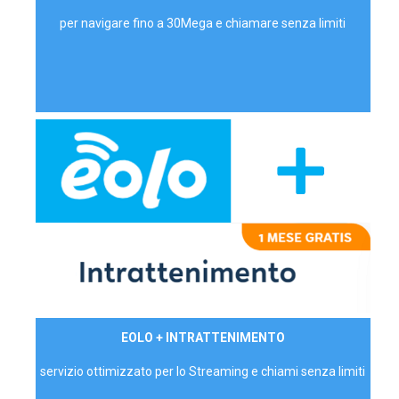
per navigare fino a 30Mega e chiamare senza limiti
29,90€/mese
EOLO + INTRATTENIMENTO
PRIVATI - IVA Inc.
servizio ottimizzato per lo Streaming e chiami senza limiti