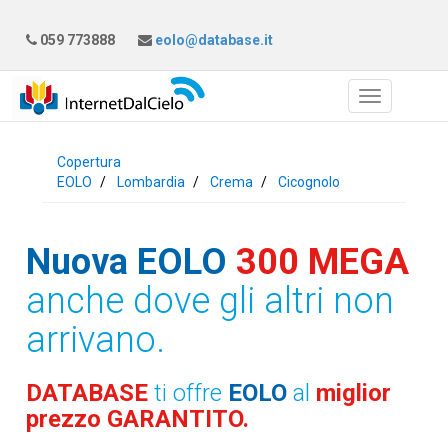
059 773888
eolo@database.it
Copertura
EOLO
Lombardia
Crema
Cicognolo
Nuova EOLO
300 MEGA
anche dove gli altri non
arrivano.
DATABASE
ti offre
EOLO
al
miglior
prezzo GARANTITO.