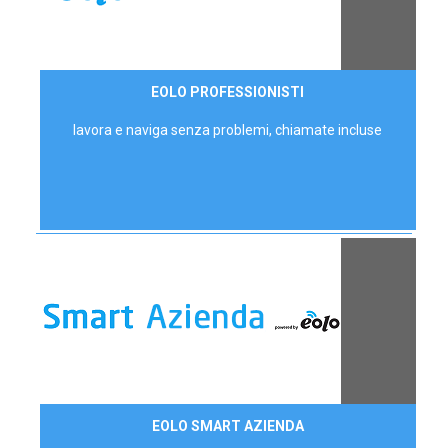
35,00 €/mese
EOLO PROFESSIONISTI
P.IVA - IVA Escl.
lavora e naviga senza problemi, chiamate incluse
Contattaci
EOLO SMART AZIENDA
AZIENDE