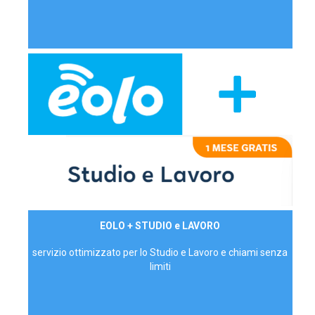
29,90€/mese
EOLO + STUDIO e LAVORO
P.IVA - IVA Inc.
servizio ottimizzato per lo Studio e Lavoro e chiami senza
limiti