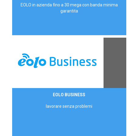
EOLO in azienda fino a 30 mega con banda minima
garantita
Contattaci
EOLO BUSINESS
AZIENDE
lavorare senza problemi