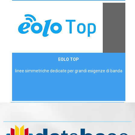
Contattaci
EOLO TOP
AZIENDE
linee simmetriche dedicate per grandi esigenze di banda