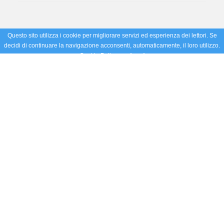
Questo sito utilizza i cookie per migliorare servizi ed esperienza dei lettori. Se
decidi di continuare la navigazione acconsenti, automaticamente, il loro utilizzo.
Cookie Policy
Accetto