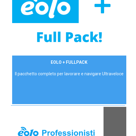
34,90 €/mese
EOLO + FULLPACK
P.IVA - IVA Inc.
Il pacchetto completo per lavorare e navigare Ultraveloce