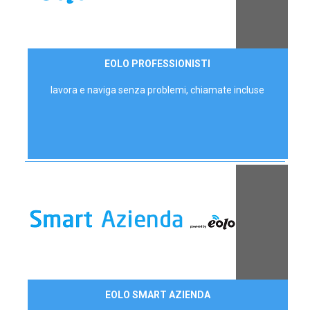
35,00 €/mese
EOLO PROFESSIONISTI
P.IVA - IVA Escl.
lavora e naviga senza problemi, chiamate incluse
Contattaci
EOLO SMART AZIENDA
AZIENDE