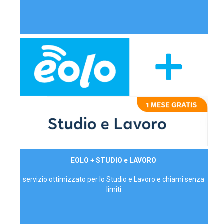
29,90€/mese
EOLO + STUDIO e LAVORO
P.IVA - IVA Inc.
servizio ottimizzato per lo Studio e Lavoro e chiami senza
limiti