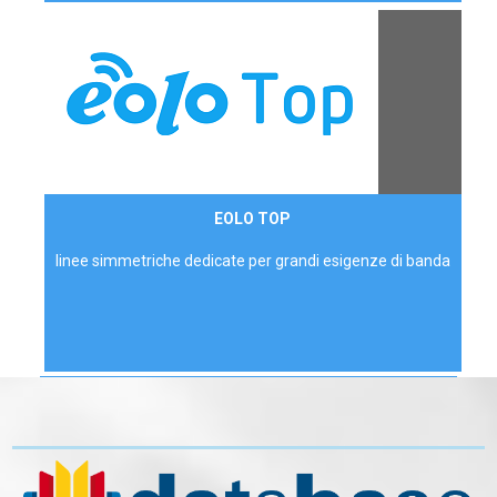
Contattaci
EOLO TOP
AZIENDE
linee simmetriche dedicate per grandi esigenze di banda