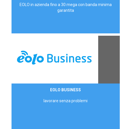
EOLO in azienda fino a 30 mega con banda minima
garantita
Contattaci
EOLO BUSINESS
AZIENDE
lavorare senza problemi