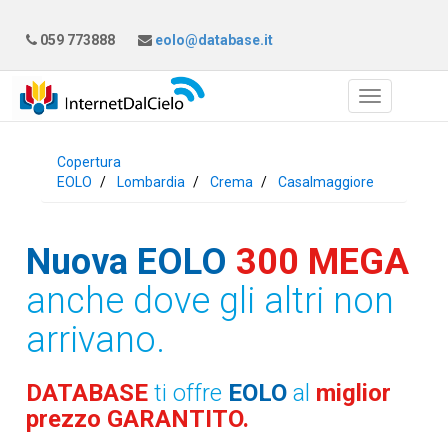
059 773888
eolo@database.it
Copertura
EOLO
Lombardia
Crema
Casalmaggiore
Nuova EOLO
300 MEGA
anche dove gli altri non
arrivano.
DATABASE
ti offre
EOLO
al
miglior
prezzo GARANTITO.