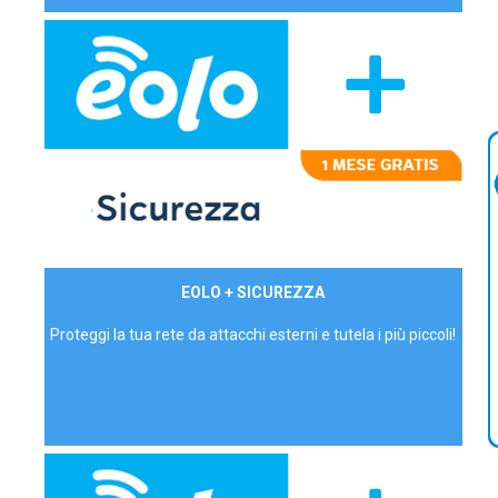
29,90€/mese
EOLO + SICUREZZA
P.IVA - IVA Inc.
Proteggi la tua rete da attacchi esterni e tutela i più piccoli!