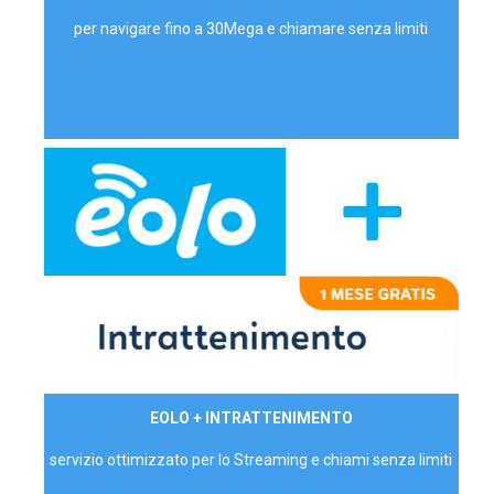
per navigare fino a 30Mega e chiamare senza limiti
29,90€/mese
EOLO + INTRATTENIMENTO
PRIVATI - IVA Inc.
servizio ottimizzato per lo Streaming e chiami senza limiti