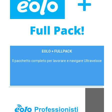
34,90 €/mese
EOLO + FULLPACK
P.IVA - IVA Inc.
Il pacchetto completo per lavorare e navigare Ultraveloce