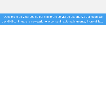
Questo sito utilizza i cookie per migliorare servizi ed esperienza dei lettori. Se
decidi di continuare la navigazione acconsenti, automaticamente, il loro utilizzo.
Cookie Policy
Accetto