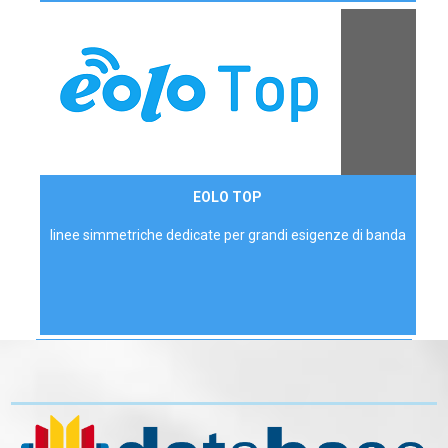
Contattaci
EOLO TOP
AZIENDE
linee simmetriche dedicate per grandi esigenze di banda