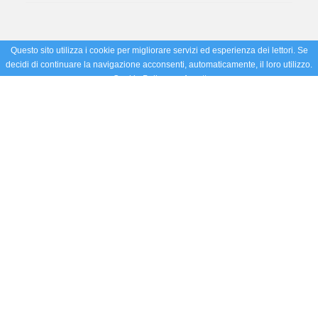
Questo sito utilizza i cookie per migliorare servizi ed esperienza dei lettori. Se
decidi di continuare la navigazione acconsenti, automaticamente, il loro utilizzo.
Cookie Policy
Accetto