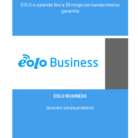
EOLO in azienda fino a 30 mega con banda minima
garantita
Contattaci
EOLO BUSINESS
AZIENDE
lavorare senza problemi