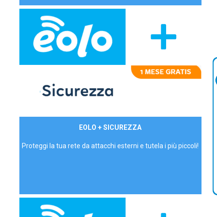
29,90€/mese
EOLO + SICUREZZA
P.IVA - IVA Inc.
Proteggi la tua rete da attacchi esterni e tutela i più piccoli!