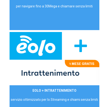
per navigare fino a 30Mega e chiamare senza limiti
29,90€/mese
EOLO + INTRATTENIMENTO
PRIVATI - IVA Inc.
servizio ottimizzato per lo Streaming e chiami senza limiti