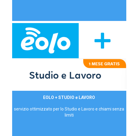
29,90€/mese
EOLO + STUDIO e LAVORO
P.IVA - IVA Inc.
servizio ottimizzato per lo Studio e Lavoro e chiami senza
limiti