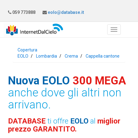
059 773888
eolo@database.it
Copertura
EOLO
Lombardia
Crema
Cappella cantone
Nuova EOLO
300 MEGA
anche dove gli altri non
arrivano.
DATABASE
ti offre
EOLO
al
miglior
prezzo GARANTITO.