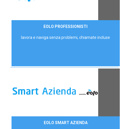
35,00 €/mese
EOLO PROFESSIONISTI
P.IVA - IVA Escl.
lavora e naviga senza problemi, chiamate incluse
Contattaci
EOLO SMART AZIENDA
AZIENDE