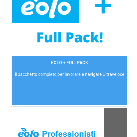
34,90 €/mese
EOLO + FULLPACK
P.IVA - IVA Inc.
Il pacchetto completo per lavorare e navigare Ultraveloce