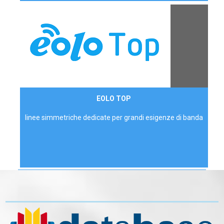
Contattaci
EOLO TOP
AZIENDE
linee simmetriche dedicate per grandi esigenze di banda