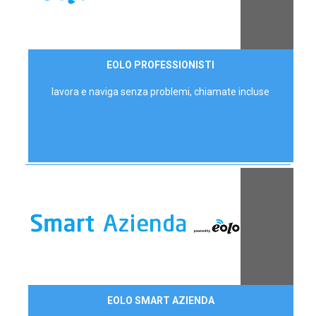
35,00 €/mese
EOLO PROFESSIONISTI
P.IVA - IVA Escl.
lavora e naviga senza problemi, chiamate incluse
Contattaci
EOLO SMART AZIENDA
AZIENDE