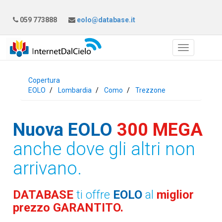
059 773888
eolo@database.it
Copertura
EOLO
Lombardia
Como
Trezzone
Nuova EOLO
300 MEGA
anche dove gli altri non
arrivano.
DATABASE
ti offre
EOLO
al
miglior
prezzo GARANTITO.