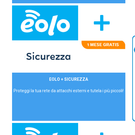
29,90€/mese
EOLO + SICUREZZA
P.IVA - IVA Inc.
Proteggi la tua rete da attacchi esterni e tutela i più piccoli!