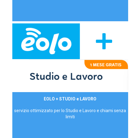
29,90€/mese
EOLO + STUDIO e LAVORO
P.IVA - IVA Inc.
servizio ottimizzato per lo Studio e Lavoro e chiami senza
limiti