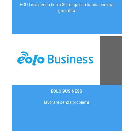
EOLO in azienda fino a 30 mega con banda minima
garantita
Contattaci
EOLO BUSINESS
AZIENDE
lavorare senza problemi