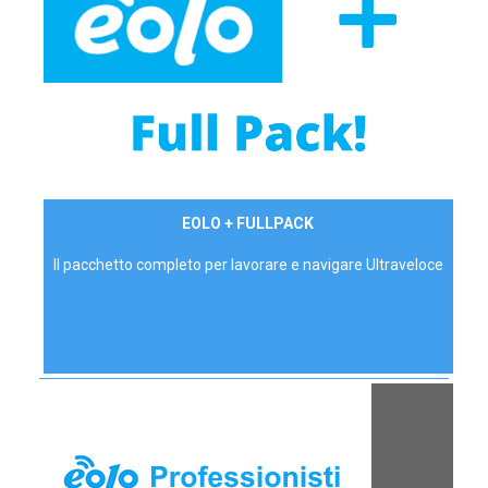
34,90 €/mese
EOLO + FULLPACK
P.IVA - IVA Inc.
Il pacchetto completo per lavorare e navigare Ultraveloce