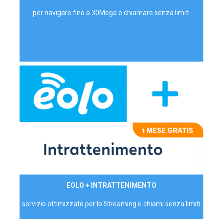
per navigare fino a 30Mega e chiamare senza limiti
29,90€/mese
EOLO + INTRATTENIMENTO
PRIVATI - IVA Inc.
servizio ottimizzato per lo Streaming e chiami senza limiti