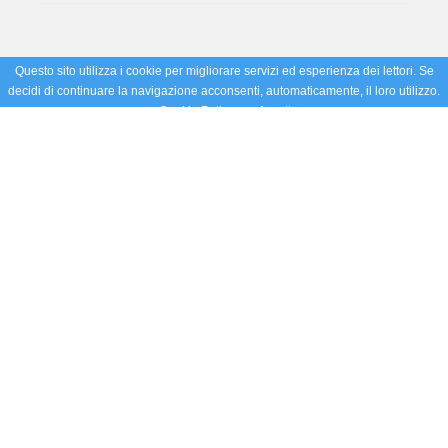
Questo sito utilizza i cookie per migliorare servizi ed esperienza dei lettori. Se
decidi di continuare la navigazione acconsenti, automaticamente, il loro utilizzo.
Cookie Policy
Accetto