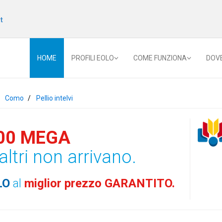
t
HOME
PROFILI EOLO
COME FUNZIONA
DOV
Como
Pellio intelvi
00 MEGA
altri non arrivano.
LO
al
miglior prezzo GARANTITO.