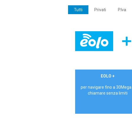
Tutti
Privati
P.Iva
€ 24,90/mese
EOLO +
PRIVATI - IVA Inc.
per navigare fino a 30Mega
chiamare senza limiti