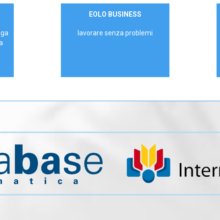
Contattaci
EOLO BUSINESS
AZIENDE
ega
lavorare senza problemi
a