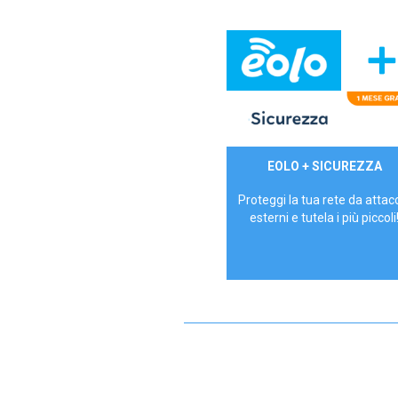
29,90€/mese
EOLO + SICUREZZA
P.IVA - IVA Inc.
Proteggi la tua rete da attac
esterni e tutela i più piccoli