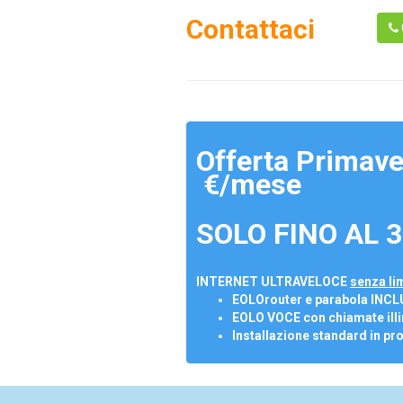
Contattaci
Offerta Primave
€/mese
SOLO FINO AL 3
INTERNET ULTRAVELOCE
senza lim
EOLOrouter e parabola INCL
EOLO VOCE con chiamate illi
Installazione standard in pr