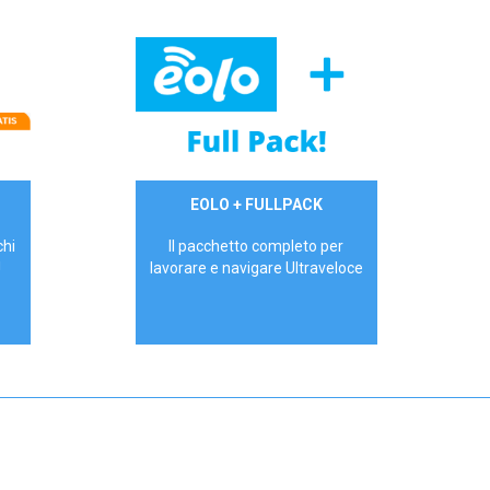
34,90 €/mese
EOLO + FULLPACK
P.IVA - IVA Inc.
chi
Il pacchetto completo per
!
lavorare e navigare Ultraveloce