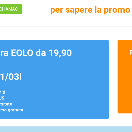
per sapere la promo 
CHIAMACI
ra EOLO da 19,90
1/03!
iti
USI
mitate
omo gratuita