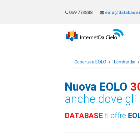
059 773888
eolo@database.i
Copertura EOLO
Lombardia
Nuova EOLO
3
anche dove gli 
DATABASE
ti offre
EO