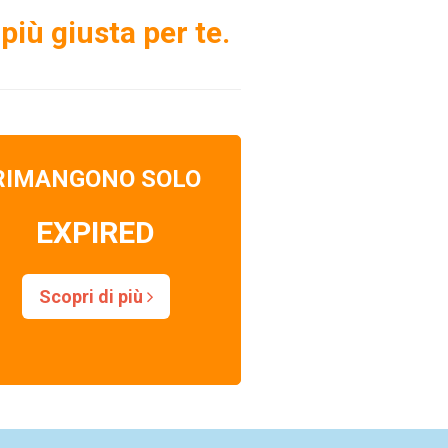
più giusta per te.
RIMANGONO SOLO
EXPIRED
Scopri di più