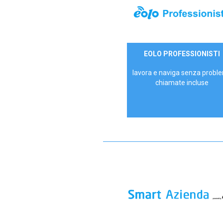
35,00 €/mese
EOLO PROFESSIONISTI
P.IVA - IVA Escl.
lavora e naviga senza proble
chiamate incluse