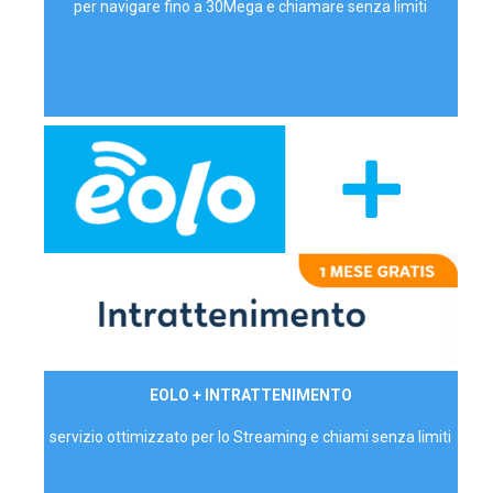
per navigare fino a 30Mega e chiamare senza limiti
29,90€/mese
EOLO + INTRATTENIMENTO
PRIVATI - IVA Inc.
servizio ottimizzato per lo Streaming e chiami senza limiti