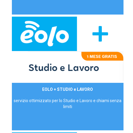
29,90€/mese
EOLO + STUDIO e LAVORO
P.IVA - IVA Inc.
servizio ottimizzato per lo Studio e Lavoro e chiami senza
limiti