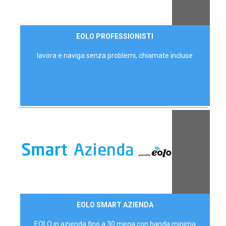
35,00 €/mese
EOLO PROFESSIONISTI
P.IVA - IVA Escl.
lavora e naviga senza problemi, chiamate incluse
Contattaci
EOLO SMART AZIENDA
AZIENDE
EOLO in azienda fino a 30 mega con banda minima