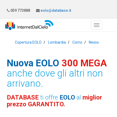
059 773888
eolo@database.it
Copertura EOLO
Lombardia
Como
Nesso
Nuova EOLO
300 MEGA
anche dove gli altri non
arrivano.
DATABASE
ti offre
EOLO
al
miglior
prezzo GARANTITO.