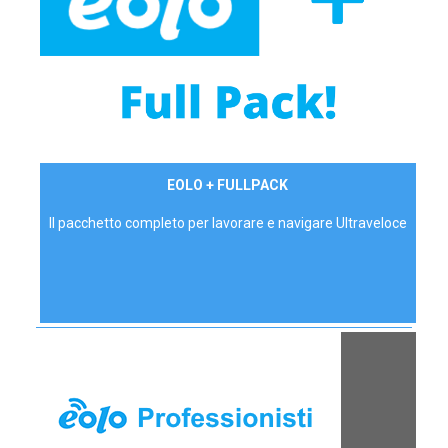
34,90 €/mese
EOLO + FULLPACK
P.IVA - IVA Inc.
Il pacchetto completo per lavorare e navigare Ultraveloce