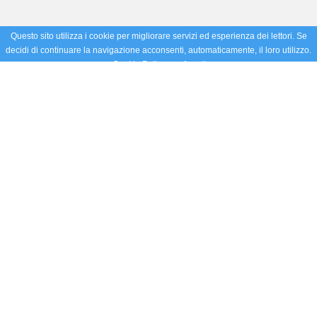
Questo sito utilizza i cookie per migliorare servizi ed esperienza dei lettori. Se
decidi di continuare la navigazione acconsenti, automaticamente, il loro utilizzo.
Cookie Policy
Accetto