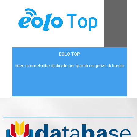
Contattaci
EOLO TOP
AZIENDE
linee simmetriche dedicate per grandi esigenze di banda