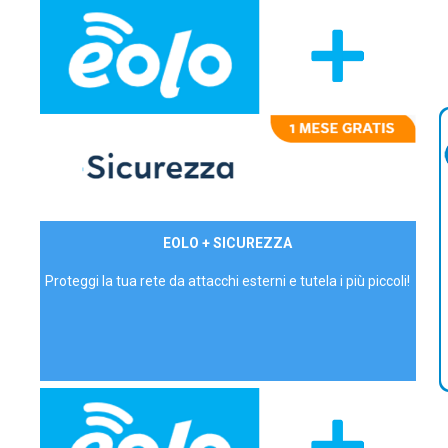
29,90€/mese
EOLO + SICUREZZA
P.IVA - IVA Inc.
Proteggi la tua rete da attacchi esterni e tutela i più piccoli!