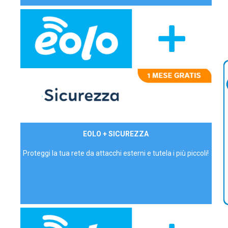
29,90€/mese
EOLO + SICUREZZA
P.IVA - IVA Inc.
Proteggi la tua rete da attacchi esterni e tutela i più piccoli!