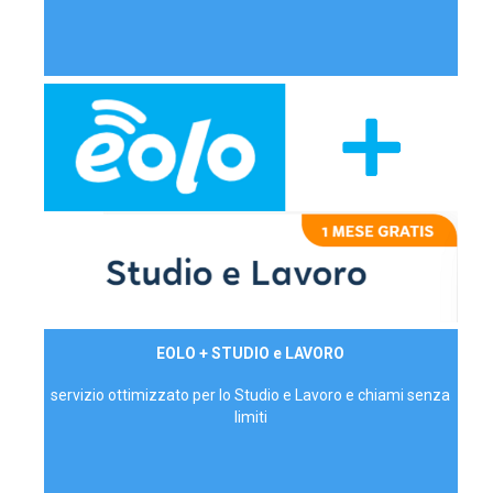
29,90€/mese
EOLO + STUDIO e LAVORO
P.IVA - IVA Inc.
servizio ottimizzato per lo Studio e Lavoro e chiami senza
limiti