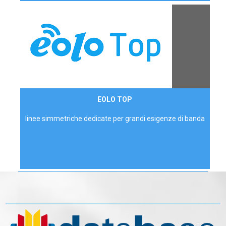
Contattaci
EOLO TOP
AZIENDE
linee simmetriche dedicate per grandi esigenze di banda