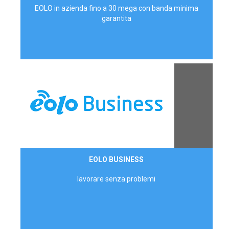
EOLO in azienda fino a 30 mega con banda minima
garantita
Contattaci
EOLO BUSINESS
AZIENDE
lavorare senza problemi