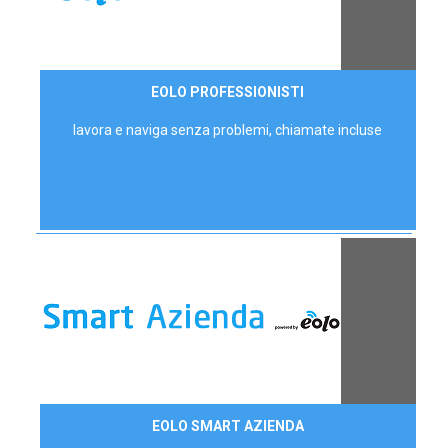
35,00 €/mese
EOLO PROFESSIONISTI
P.IVA - IVA Escl.
lavora e naviga senza problemi, chiamate incluse
Contattaci
EOLO SMART AZIENDA
AZIENDE