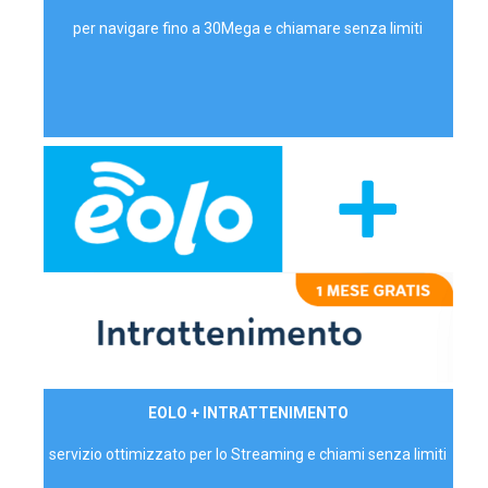
per navigare fino a 30Mega e chiamare senza limiti
29,90€/mese
EOLO + INTRATTENIMENTO
PRIVATI - IVA Inc.
servizio ottimizzato per lo Streaming e chiami senza limiti