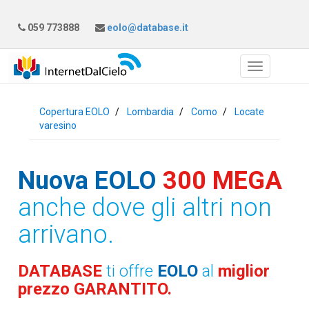
059 773888
eolo@database.it
Copertura EOLO
Lombardia
Como
Locate
varesino
Nuova EOLO
300 MEGA
anche dove gli altri non
arrivano.
DATABASE
ti offre
EOLO
al
miglior
prezzo GARANTITO.