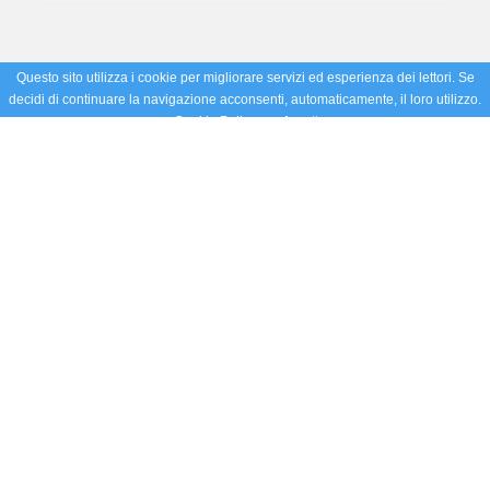
Questo sito utilizza i cookie per migliorare servizi ed esperienza dei lettori. Se
decidi di continuare la navigazione acconsenti, automaticamente, il loro utilizzo.
Cookie Policy
Accetto