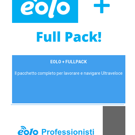
34,90 €/mese
EOLO + FULLPACK
P.IVA - IVA Inc.
Il pacchetto completo per lavorare e navigare Ultraveloce