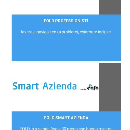
35,00 €/mese
EOLO PROFESSIONISTI
P.IVA - IVA Escl.
lavora e naviga senza problemi, chiamate incluse
Contattaci
EOLO SMART AZIENDA
AZIENDE
EOLO in azienda fino a 30 mega con banda minima