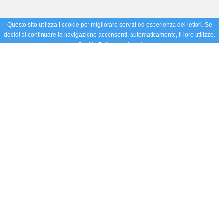
Questo sito utilizza i cookie per migliorare servizi ed esperienza dei lettori. Se
decidi di continuare la navigazione acconsenti, automaticamente, il loro utilizzo.
Cookie Policy
Accetto