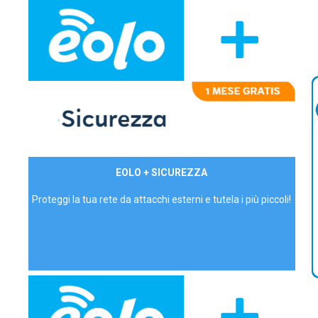
29,90€/mese
EOLO + SICUREZZA
P.IVA - IVA Inc.
Proteggi la tua rete da attacchi esterni e tutela i più piccoli!