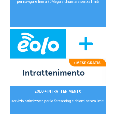
per navigare fino a 30Mega e chiamare senza limiti
29,90€/mese
EOLO + INTRATTENIMENTO
PRIVATI - IVA Inc.
servizio ottimizzato per lo Streaming e chiami senza limiti