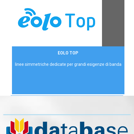
Contattaci
EOLO TOP
AZIENDE
linee simmetriche dedicate per grandi esigenze di banda