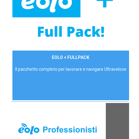
34,90 €/mese
EOLO + FULLPACK
P.IVA - IVA Inc.
Il pacchetto completo per lavorare e navigare Ultraveloce