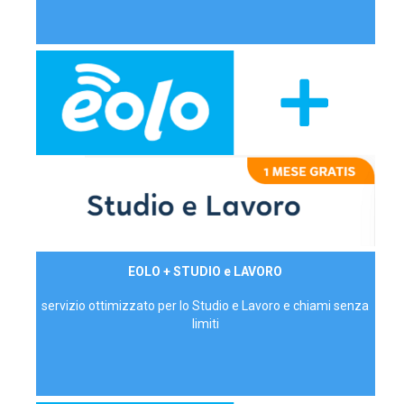
29,90€/mese
EOLO + STUDIO e LAVORO
P.IVA - IVA Inc.
servizio ottimizzato per lo Studio e Lavoro e chiami senza
limiti