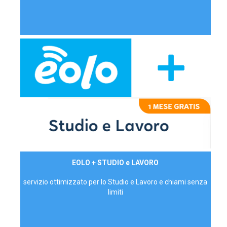
29,90€/mese
EOLO + STUDIO e LAVORO
P.IVA - IVA Inc.
servizio ottimizzato per lo Studio e Lavoro e chiami senza
limiti