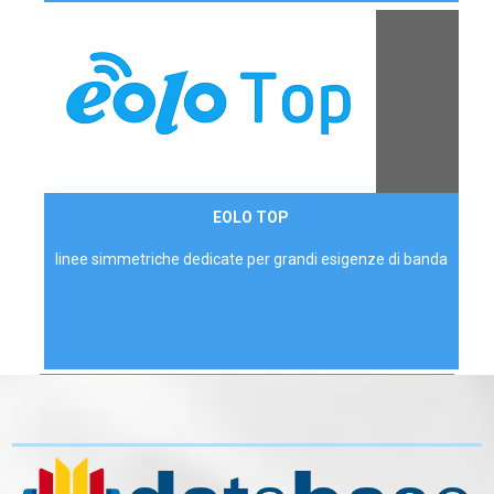
Contattaci
EOLO TOP
AZIENDE
linee simmetriche dedicate per grandi esigenze di banda