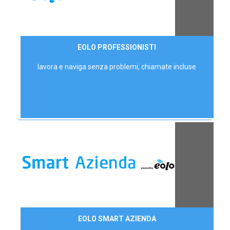
35,00 €/mese
EOLO PROFESSIONISTI
P.IVA - IVA Escl.
lavora e naviga senza problemi, chiamate incluse
Contattaci
EOLO SMART AZIENDA
AZIENDE