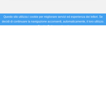
Questo sito utilizza i cookie per migliorare servizi ed esperienza dei lettori. Se
decidi di continuare la navigazione acconsenti, automaticamente, il loro utilizzo.
Cookie Policy
Accetto