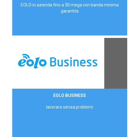
EOLO in azienda fino a 30 mega con banda minima
garantita
Contattaci
EOLO BUSINESS
AZIENDE
lavorare senza problemi