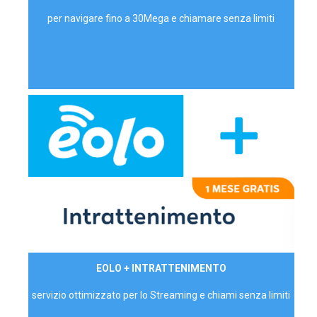
per navigare fino a 30Mega e chiamare senza limiti
29,90€/mese
EOLO + INTRATTENIMENTO
PRIVATI - IVA Inc.
servizio ottimizzato per lo Streaming e chiami senza limiti