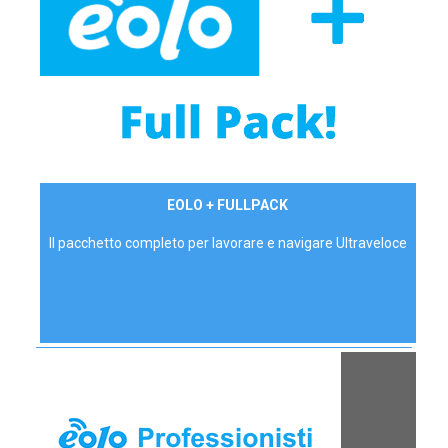
34,90 €/mese
EOLO + FULLPACK
P.IVA - IVA Inc.
Il pacchetto completo per lavorare e navigare Ultraveloce