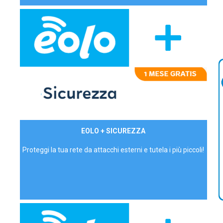
29,90€/mese
EOLO + SICUREZZA
P.IVA - IVA Inc.
Proteggi la tua rete da attacchi esterni e tutela i più piccoli!