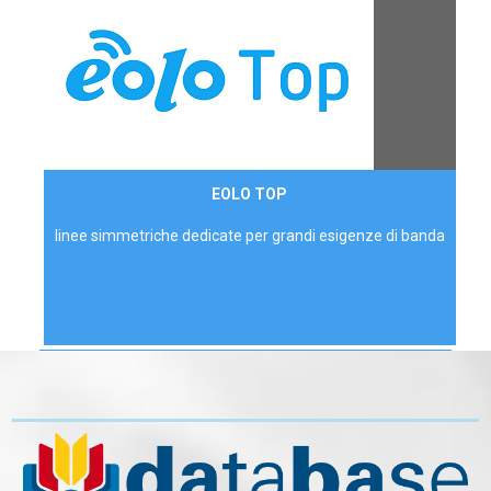
Contattaci
EOLO TOP
AZIENDE
linee simmetriche dedicate per grandi esigenze di banda