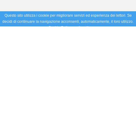
Questo sito utilizza i cookie per migliorare servizi ed esperienza dei lettori. Se
decidi di continuare la navigazione acconsenti, automaticamente, il loro utilizzo.
Cookie Policy
Accetto