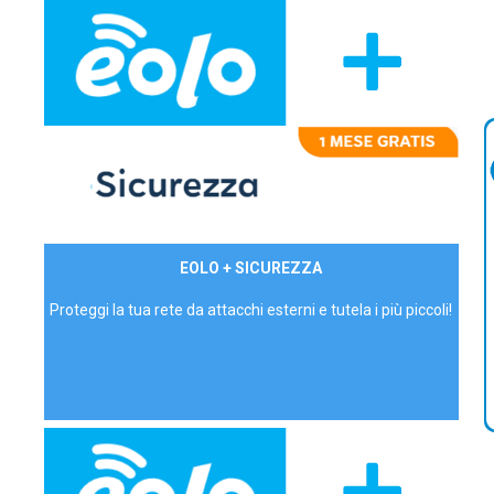
29,90€/mese
EOLO + SICUREZZA
P.IVA - IVA Inc.
Proteggi la tua rete da attacchi esterni e tutela i più piccoli!