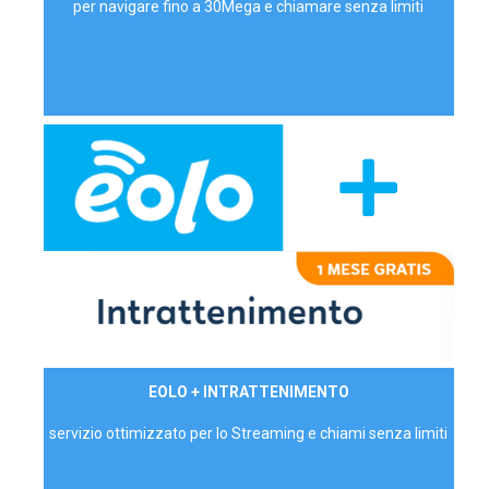
per navigare fino a 30Mega e chiamare senza limiti
29,90€/mese
EOLO + INTRATTENIMENTO
PRIVATI - IVA Inc.
servizio ottimizzato per lo Streaming e chiami senza limiti