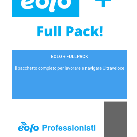
34,90 €/mese
EOLO + FULLPACK
P.IVA - IVA Inc.
Il pacchetto completo per lavorare e navigare Ultraveloce