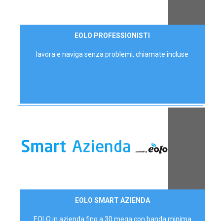
35,00 €/mese
EOLO PROFESSIONISTI
P.IVA - IVA Escl.
lavora e naviga senza problemi, chiamate incluse
Contattaci
EOLO SMART AZIENDA
AZIENDE
EOLO in azienda fino a 30 mega con banda minima