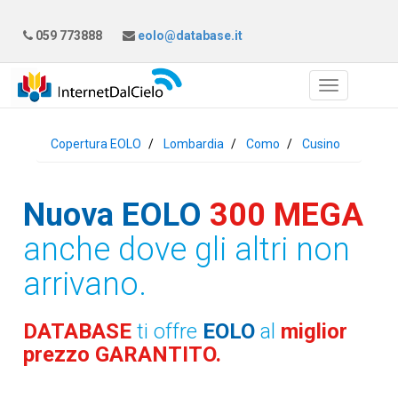
059 773888
eolo@database.it
Copertura EOLO
Lombardia
Como
Cusino
Nuova EOLO
300 MEGA
anche dove gli altri non
arrivano.
DATABASE
ti offre
EOLO
al
miglior
prezzo GARANTITO.