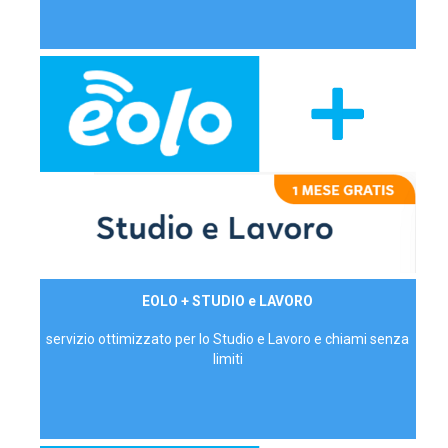
29,90€/mese
EOLO + STUDIO e LAVORO
P.IVA - IVA Inc.
servizio ottimizzato per lo Studio e Lavoro e chiami senza
limiti