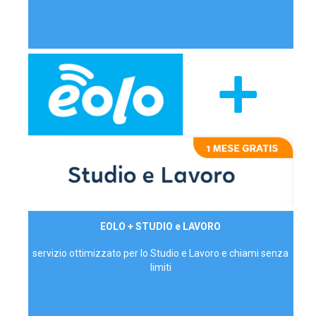
29,90€/mese
EOLO + STUDIO e LAVORO
P.IVA - IVA Inc.
servizio ottimizzato per lo Studio e Lavoro e chiami senza
limiti