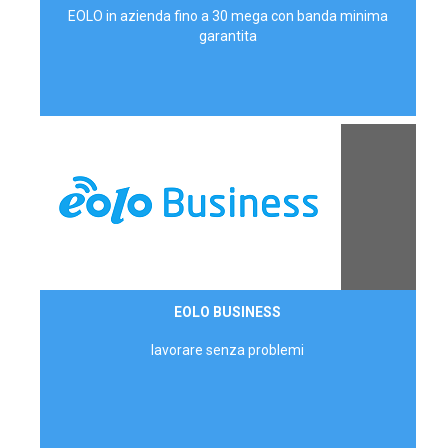
EOLO in azienda fino a 30 mega con banda minima
garantita
Contattaci
EOLO BUSINESS
AZIENDE
lavorare senza problemi