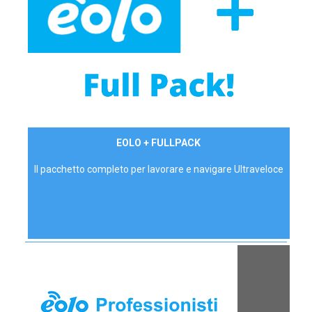
34,90 €/mese
EOLO + FULLPACK
P.IVA - IVA Inc.
Il pacchetto completo per lavorare e navigare Ultraveloce