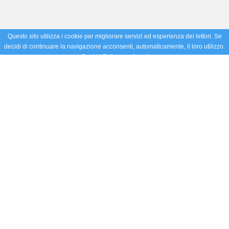
Questo sito utilizza i cookie per migliorare servizi ed esperienza dei lettori. Se
decidi di continuare la navigazione acconsenti, automaticamente, il loro utilizzo.
Cookie Policy
Accetto