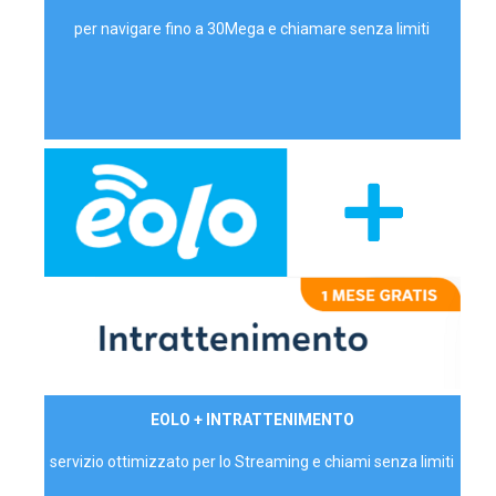
per navigare fino a 30Mega e chiamare senza limiti
29,90€/mese
EOLO + INTRATTENIMENTO
PRIVATI - IVA Inc.
servizio ottimizzato per lo Streaming e chiami senza limiti