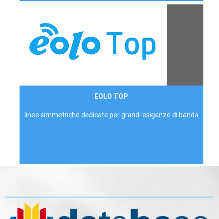
Contattaci
EOLO TOP
AZIENDE
linee simmetriche dedicate per grandi esigenze di banda