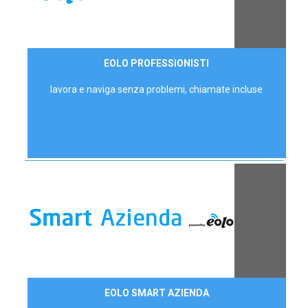
35,00 €/mese
EOLO PROFESSIONISTI
P.IVA - IVA Escl.
lavora e naviga senza problemi, chiamate incluse
Contattaci
EOLO SMART AZIENDA
AZIENDE