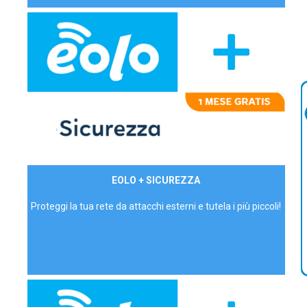
29,90€/mese
EOLO + SICUREZZA
P.IVA - IVA Inc.
Proteggi la tua rete da attacchi esterni e tutela i più piccoli!