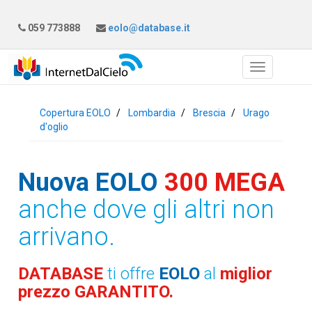
059 773888
eolo@database.it
Copertura EOLO
Lombardia
Brescia
Urago
d'oglio
Nuova EOLO
300 MEGA
anche dove gli altri non
arrivano.
DATABASE
ti offre
EOLO
al
miglior
prezzo GARANTITO.