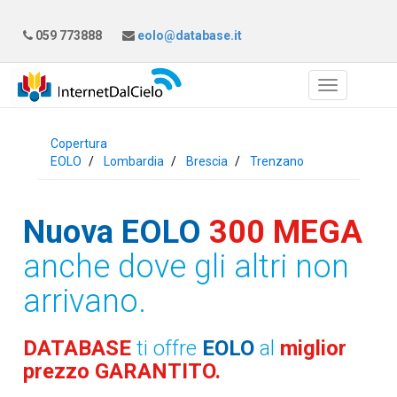
059 773888
eolo@database.it
Copertura
EOLO
Lombardia
Brescia
Trenzano
Nuova EOLO
300 MEGA
anche dove gli altri non
arrivano.
DATABASE
ti offre
EOLO
al
miglior
prezzo GARANTITO.