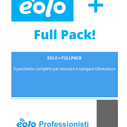
34,90 €/mese
EOLO + FULLPACK
P.IVA - IVA Inc.
Il pacchetto completo per lavorare e navigare Ultraveloce