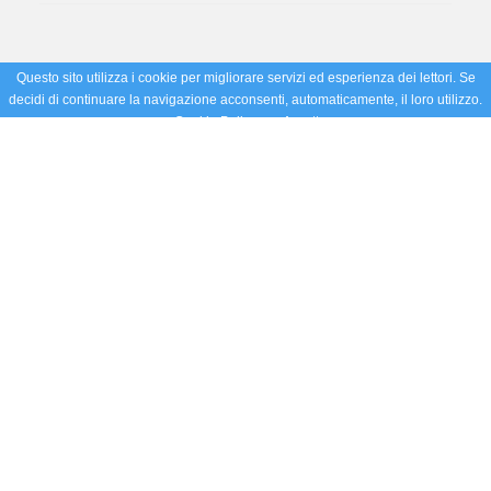
Questo sito utilizza i cookie per migliorare servizi ed esperienza dei lettori. Se
decidi di continuare la navigazione acconsenti, automaticamente, il loro utilizzo.
Cookie Policy
Accetto