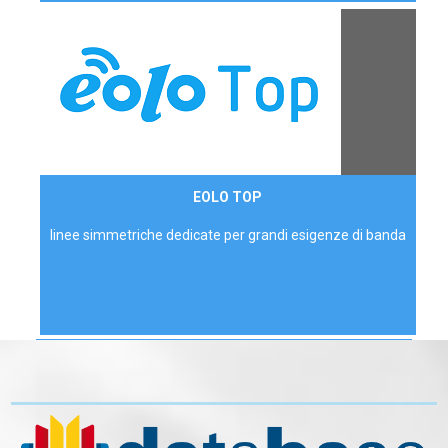
Contattaci
EOLO TOP
AZIENDE
linee simmetriche dedicate per grandi esigenze di banda