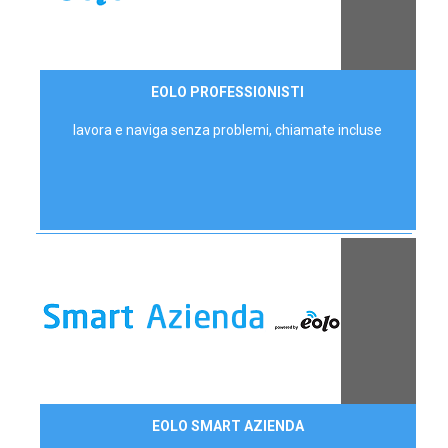
35,00 €/mese
EOLO PROFESSIONISTI
P.IVA - IVA Escl.
lavora e naviga senza problemi, chiamate incluse
Contattaci
EOLO SMART AZIENDA
AZIENDE