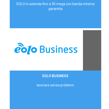
EOLO in azienda fino a 30 mega con banda minima
garantita
Contattaci
EOLO BUSINESS
AZIENDE
lavorare senza problemi