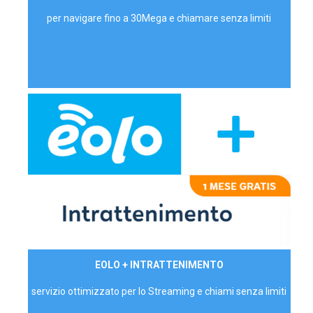
per navigare fino a 30Mega e chiamare senza limiti
29,90€/mese
EOLO + INTRATTENIMENTO
PRIVATI - IVA Inc.
servizio ottimizzato per lo Streaming e chiami senza limiti