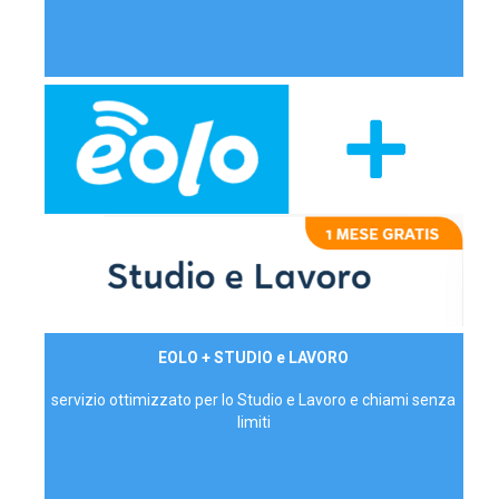
29,90€/mese
EOLO + STUDIO e LAVORO
P.IVA - IVA Inc.
servizio ottimizzato per lo Studio e Lavoro e chiami senza
limiti