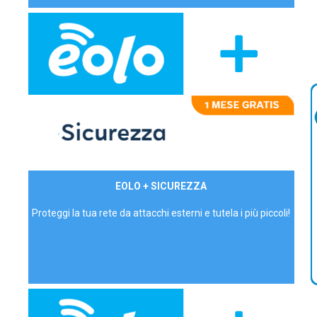
29,90€/mese
EOLO + SICUREZZA
P.IVA - IVA Inc.
Proteggi la tua rete da attacchi esterni e tutela i più piccoli!