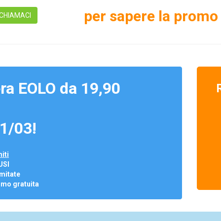
per sapere la promo 
CHIAMACI
ra EOLO da 19,90
1/03!
iti
USI
mitate
omo gratuita