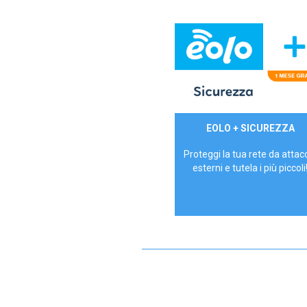
29,90€/mese
EOLO + SICUREZZA
P.IVA - IVA Inc.
Proteggi la tua rete da attac
esterni e tutela i più piccoli