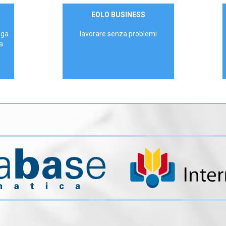
Contattaci
EOLO BUSINESS
AZIENDE
ega
lavorare senza problemi
a