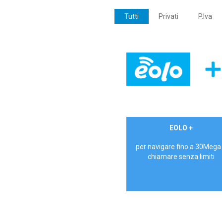
Tutti
Privati
P.Iva
€ 24,90/mese
EOLO +
PRIVATI - IVA Inc.
per navigare fino a 30Mega
chiamare senza limiti