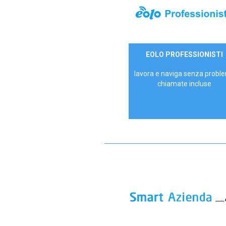
35,00 €/mese
EOLO PROFESSIONISTI
P.IVA - IVA Escl.
lavora e naviga senza proble
chiamate incluse