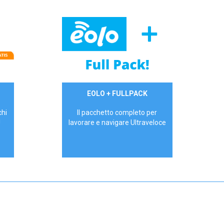
34,90 €/mese
EOLO + FULLPACK
P.IVA - IVA Inc.
chi
Il pacchetto completo per
!
lavorare e navigare Ultraveloce