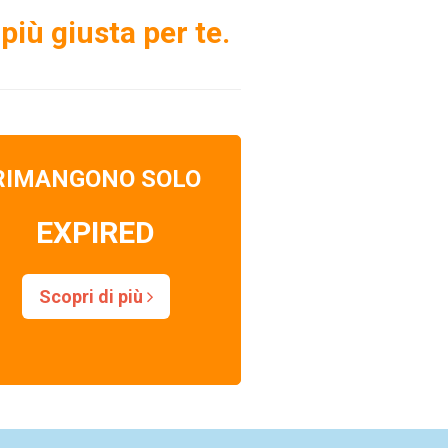
più giusta per te.
RIMANGONO SOLO
EXPIRED
Scopri di più