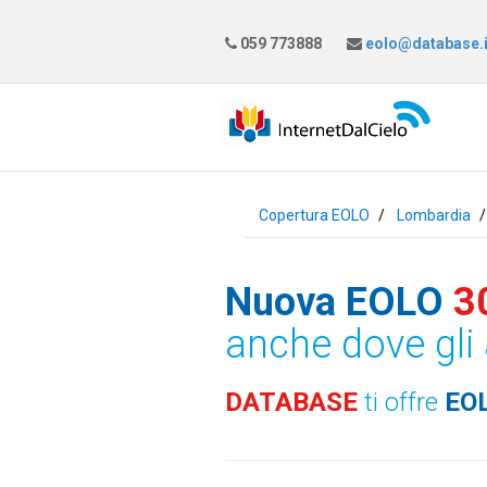
059 773888
eolo@database.i
Copertura EOLO
Lombardia
Nuova EOLO
3
anche dove gli 
DATABASE
ti offre
EO