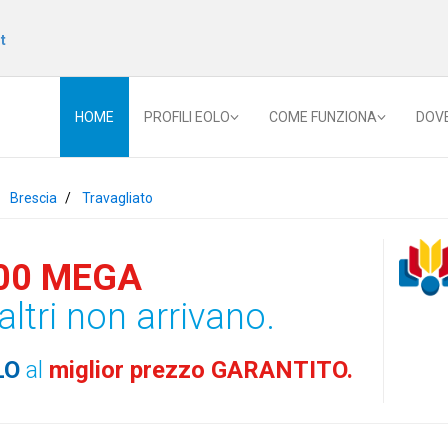
t
HOME
PROFILI EOLO
COME FUNZIONA
DOV
Brescia
Travagliato
00 MEGA
altri non arrivano.
LO
al
miglior prezzo GARANTITO.