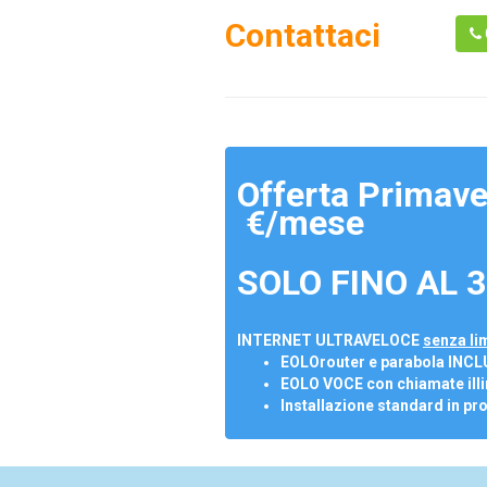
Contattaci
Offerta Primave
€/mese
SOLO FINO AL 3
INTERNET ULTRAVELOCE
senza lim
EOLOrouter e parabola INCL
EOLO VOCE con chiamate illi
Installazione standard in pr