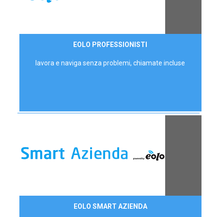
35,00 €/mese
EOLO PROFESSIONISTI
P.IVA - IVA Escl.
lavora e naviga senza problemi, chiamate incluse
Contattaci
EOLO SMART AZIENDA
AZIENDE