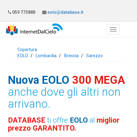
059 773888
eolo@database.it
Copertura
EOLO
Lombardia
Brescia
Sarezzo
Nuova EOLO
300 MEGA
anche dove gli altri non
arrivano.
DATABASE
ti offre
EOLO
al
miglior
prezzo GARANTITO.