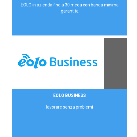
EOLO in azienda fino a 30 mega con banda minima
garantita
Contattaci
EOLO BUSINESS
AZIENDE
lavorare senza problemi