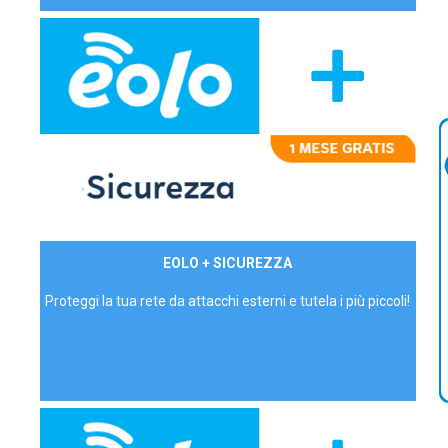
29,90€/mese
EOLO + SICUREZZA
P.IVA - IVA Inc.
Proteggi la tua rete da attacchi esterni e tutela i più piccoli!