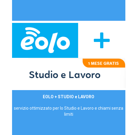
29,90€/mese
EOLO + STUDIO e LAVORO
P.IVA - IVA Inc.
servizio ottimizzato per lo Studio e Lavoro e chiami senza
limiti