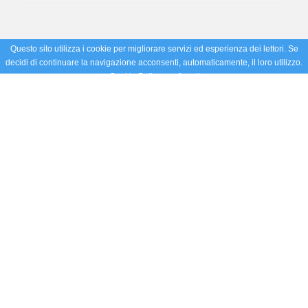
Questo sito utilizza i cookie per migliorare servizi ed esperienza dei lettori. Se
decidi di continuare la navigazione acconsenti, automaticamente, il loro utilizzo.
Cookie Policy
Accetto