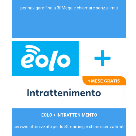
per navigare fino a 30Mega e chiamare senza limiti
29,90€/mese
EOLO + INTRATTENIMENTO
PRIVATI - IVA Inc.
servizio ottimizzato per lo Streaming e chiami senza limiti