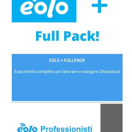
34,90 €/mese
EOLO + FULLPACK
P.IVA - IVA Inc.
Il pacchetto completo per lavorare e navigare Ultraveloce