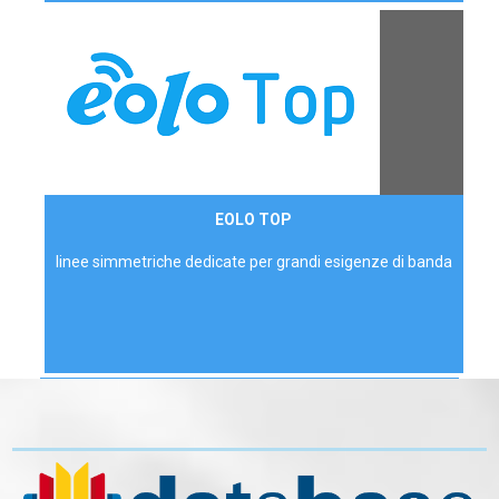
Contattaci
EOLO TOP
AZIENDE
linee simmetriche dedicate per grandi esigenze di banda