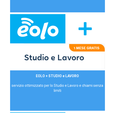
29,90€/mese
EOLO + STUDIO e LAVORO
P.IVA - IVA Inc.
servizio ottimizzato per lo Studio e Lavoro e chiami senza
limiti