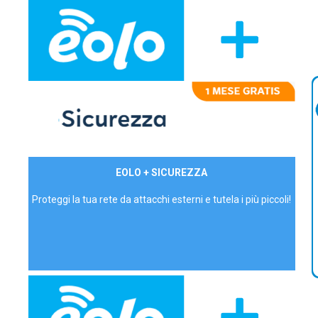
29,90€/mese
EOLO + SICUREZZA
P.IVA - IVA Inc.
Proteggi la tua rete da attacchi esterni e tutela i più piccoli!