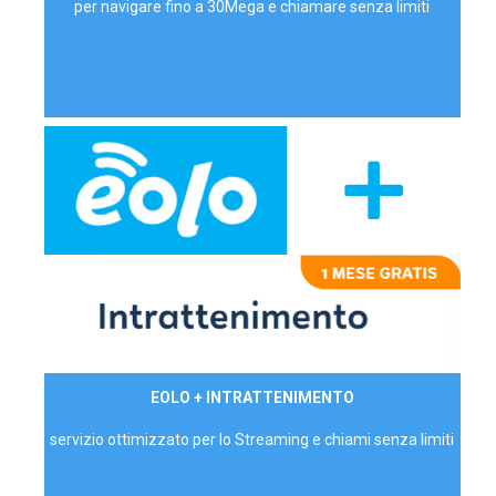
per navigare fino a 30Mega e chiamare senza limiti
29,90€/mese
EOLO + INTRATTENIMENTO
PRIVATI - IVA Inc.
servizio ottimizzato per lo Streaming e chiami senza limiti