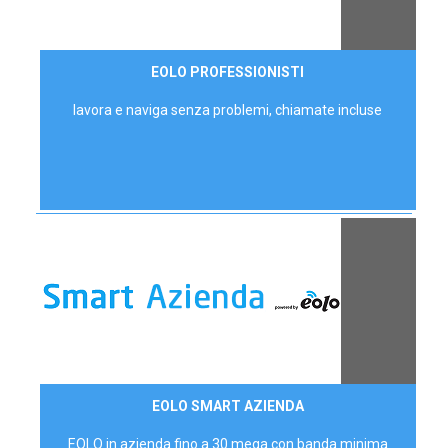
35,00 €/mese
EOLO PROFESSIONISTI
P.IVA - IVA Escl.
lavora e naviga senza problemi, chiamate incluse
Contattaci
EOLO SMART AZIENDA
AZIENDE
EOLO in azienda fino a 30 mega con banda minima