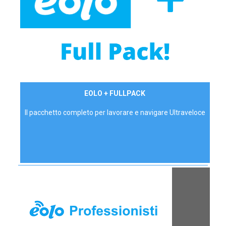
34,90 €/mese
EOLO + FULLPACK
P.IVA - IVA Inc.
Il pacchetto completo per lavorare e navigare Ultraveloce