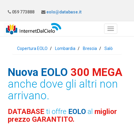
059 773888
eolo@database.it
Copertura EOLO
Lombardia
Brescia
Salò
Nuova EOLO
300 MEGA
anche dove gli altri non
arrivano.
DATABASE
ti offre
EOLO
al
miglior
prezzo GARANTITO.