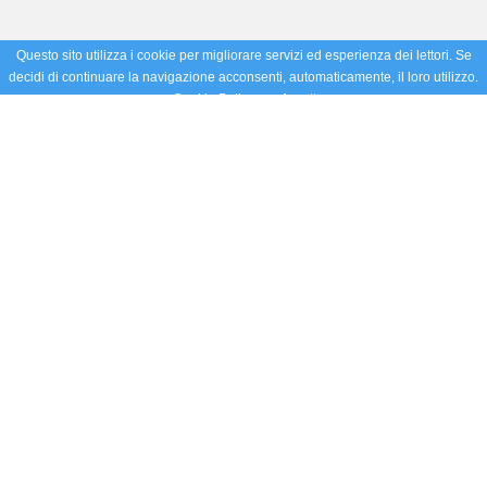
Questo sito utilizza i cookie per migliorare servizi ed esperienza dei lettori. Se
decidi di continuare la navigazione acconsenti, automaticamente, il loro utilizzo.
Cookie Policy
Accetto