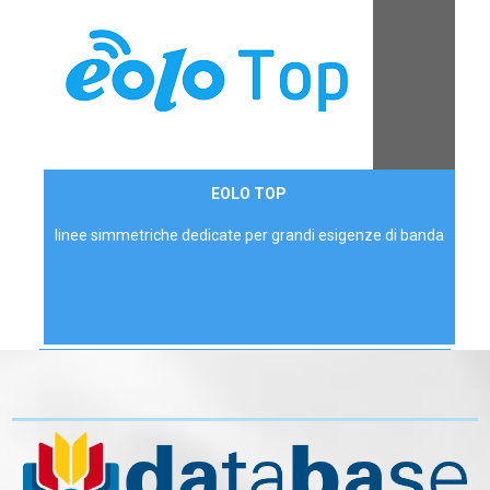
Contattaci
EOLO TOP
AZIENDE
linee simmetriche dedicate per grandi esigenze di banda