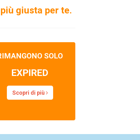
più giusta per te.
RIMANGONO SOLO
EXPIRED
Scopri di più