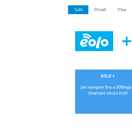
Tutti
Privati
P.Iva
€ 24,90/mese
EOLO +
PRIVATI - IVA Inc.
per navigare fino a 30Mega
chiamare senza limiti