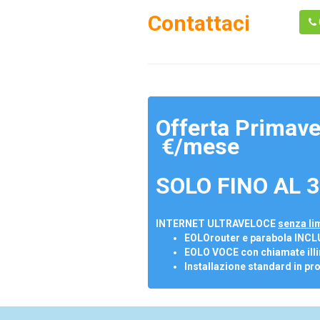
Contattaci
Offerta Primave
€/mese
SOLO FINO AL 3
INTERNET ULTRAVELOCE
senza lim
EOLOrouter e parabola INCL
EOLO VOCE con chiamate illi
Installazione standard in pr