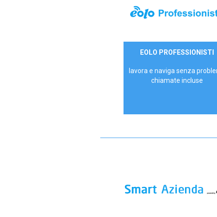
35,00 €/mese
EOLO PROFESSIONISTI
P.IVA - IVA Escl.
lavora e naviga senza proble
chiamate incluse