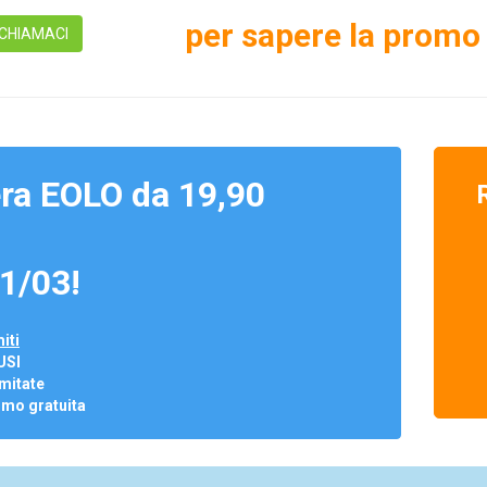
per sapere la promo 
CHIAMACI
ra EOLO da 19,90
1/03!
iti
USI
mitate
omo gratuita