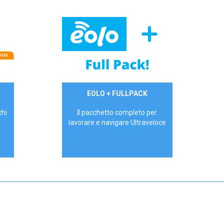
34,90 €/mese
EOLO + FULLPACK
P.IVA - IVA Inc.
chi
Il pacchetto completo per
!
lavorare e navigare Ultraveloce