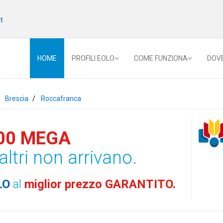
t
HOME
PROFILI EOLO
COME FUNZIONA
DOV
Brescia
Roccafranca
00 MEGA
altri non arrivano.
LO
al
miglior prezzo GARANTITO.