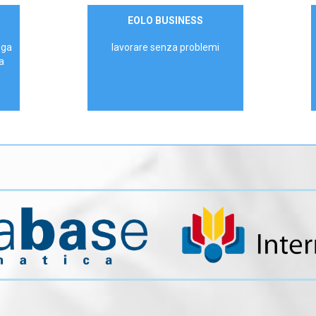
Contattaci
EOLO BUSINESS
AZIENDE
ega
lavorare senza problemi
a