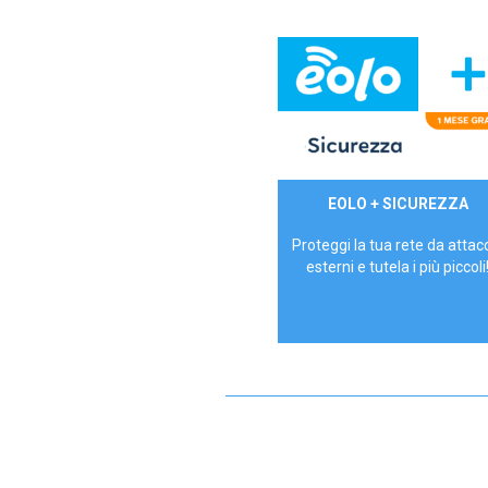
29,90€/mese
EOLO + SICUREZZA
P.IVA - IVA Inc.
Proteggi la tua rete da attac
esterni e tutela i più piccoli