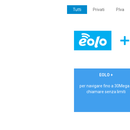
Tutti
Privati
P.Iva
€ 24,90/mese
EOLO +
PRIVATI - IVA Inc.
per navigare fino a 30Mega
chiamare senza limiti