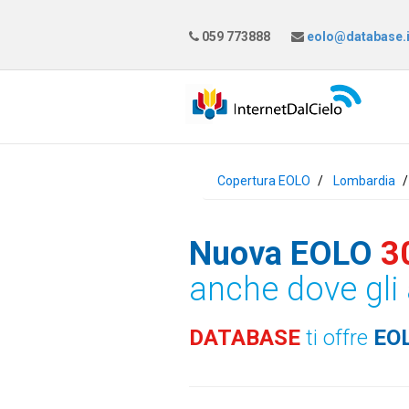
059 773888
eolo@database.i
Copertura EOLO
Lombardia
Nuova EOLO
3
anche dove gli 
DATABASE
ti offre
EO