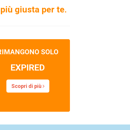
più giusta per te.
RIMANGONO SOLO
EXPIRED
Scopri di più