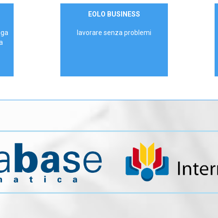
Contattaci
EOLO BUSINESS
AZIENDE
ega
lavorare senza problemi
a