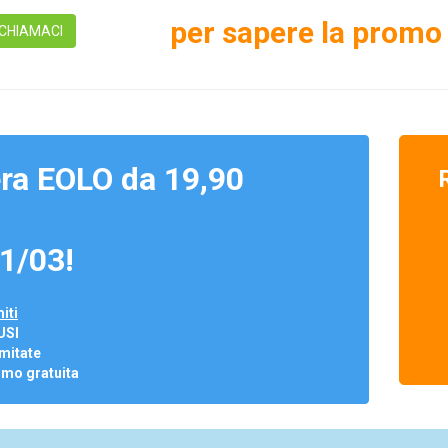
per sapere la promo 
CHIAMACI
ra EOLO da 19,90
1/03!
iti
USI
mitate
omo gratuita