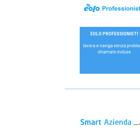
35,00 €/mese
EOLO PROFESSIONISTI
P.IVA - IVA Escl.
lavora e naviga senza proble
chiamate incluse