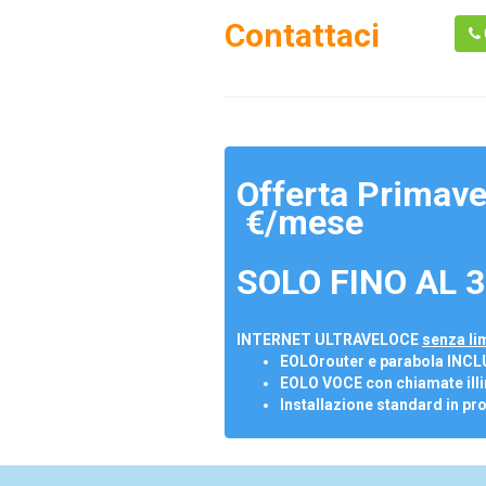
Contattaci
Offerta Primave
€/mese
SOLO FINO AL 3
INTERNET ULTRAVELOCE
senza lim
EOLOrouter e parabola INCL
EOLO VOCE con chiamate illi
Installazione standard in pr