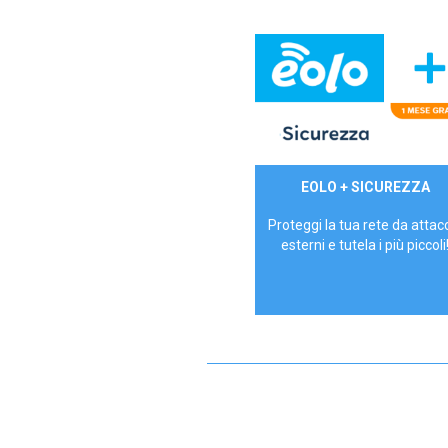
29,90€/mese
EOLO + SICUREZZA
P.IVA - IVA Inc.
Proteggi la tua rete da attac
esterni e tutela i più piccoli