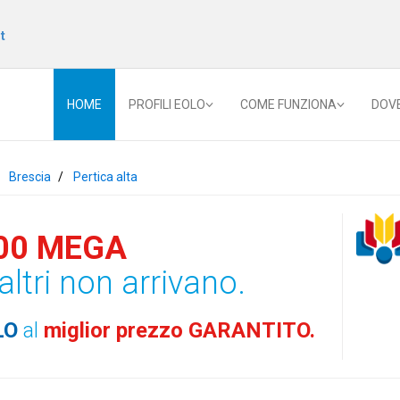
t
HOME
PROFILI EOLO
COME FUNZIONA
DOV
Brescia
Pertica alta
00 MEGA
altri non arrivano.
LO
al
miglior prezzo GARANTITO.