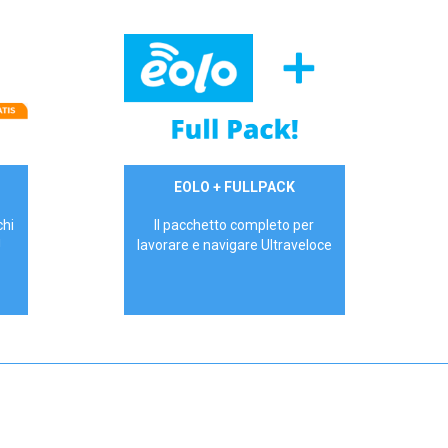
34,90 €/mese
EOLO + FULLPACK
P.IVA - IVA Inc.
chi
Il pacchetto completo per
!
lavorare e navigare Ultraveloce