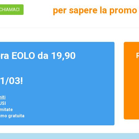
per sapere la promo 
CHIAMACI
ra EOLO da 19,90
1/03!
iti
USI
mitate
omo gratuita