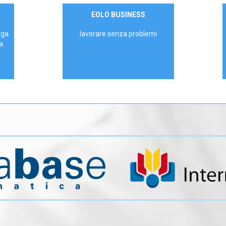
Contattaci
EOLO BUSINESS
AZIENDE
ega
lavorare senza problemi
a