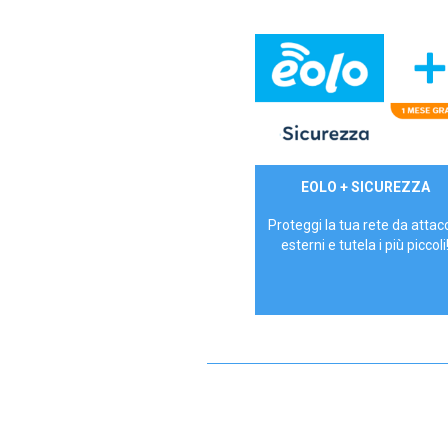
29,90€/mese
EOLO + SICUREZZA
P.IVA - IVA Inc.
Proteggi la tua rete da attac
esterni e tutela i più piccoli