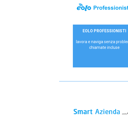
35,00 €/mese
EOLO PROFESSIONISTI
P.IVA - IVA Escl.
lavora e naviga senza proble
chiamate incluse