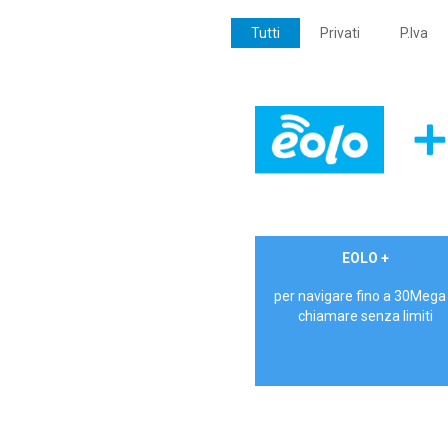
Tutti
Privati
P.Iva
€ 24,90/mese
EOLO +
PRIVATI - IVA Inc.
per navigare fino a 30Mega
chiamare senza limiti