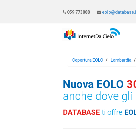
059 773888
eolo@database.i
Copertura EOLO
Lombardia
Nuova EOLO
3
anche dove gli 
DATABASE
ti offre
EO