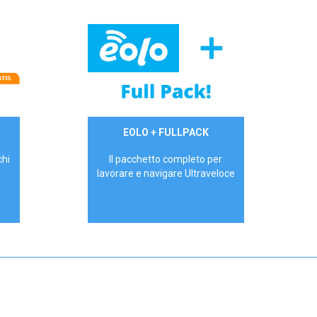
34,90 €/mese
EOLO + FULLPACK
P.IVA - IVA Inc.
chi
Il pacchetto completo per
!
lavorare e navigare Ultraveloce