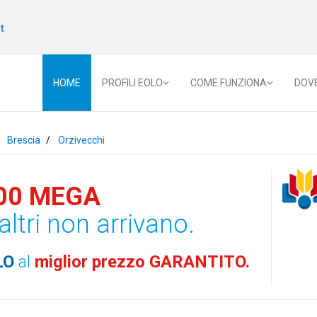
t
HOME
PROFILI EOLO
COME FUNZIONA
DOV
Brescia
Orzivecchi
00 MEGA
altri non arrivano.
LO
al
miglior prezzo GARANTITO.