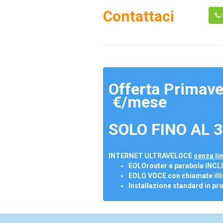
Contattaci
Offerta Primave
€/mese
SOLO FINO AL 3
INTERNET ULTRAVELOCE
senza lim
EOLOrouter e parabola INCL
EOLO VOCE con chiamate illi
Installazione standard in pr