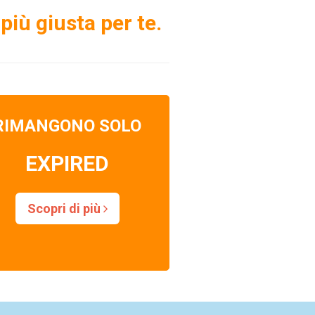
più giusta per te.
RIMANGONO SOLO
EXPIRED
Scopri di più