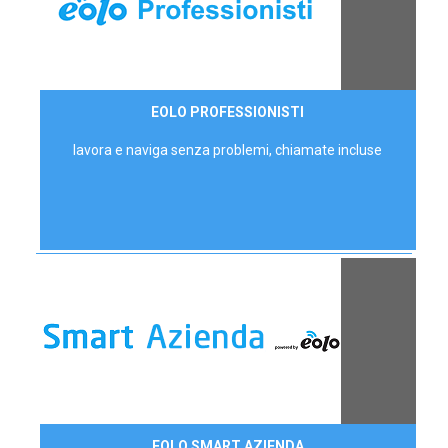
35,00 €/mese
EOLO PROFESSIONISTI
P.IVA - IVA Escl.
lavora e naviga senza problemi, chiamate incluse
Contattaci
EOLO SMART AZIENDA