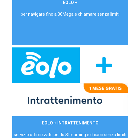
€ 24,90/mese
EOLO +
PRIVATI - IVA Inc.
per navigare fino a 30Mega e chiamare senza limiti
29,90€/mese
EOLO + INTRATTENIMENTO
PRIVATI - IVA Inc.
servizio ottimizzato per lo Streaming e chiami senza limiti