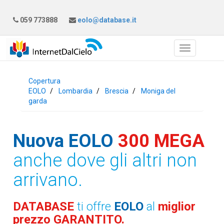
059 773888
eolo@database.it
Copertura
EOLO
Lombardia
Brescia
Moniga del
garda
Nuova EOLO
300 MEGA
anche dove gli altri non
arrivano.
DATABASE
ti offre
EOLO
al
miglior
prezzo GARANTITO.