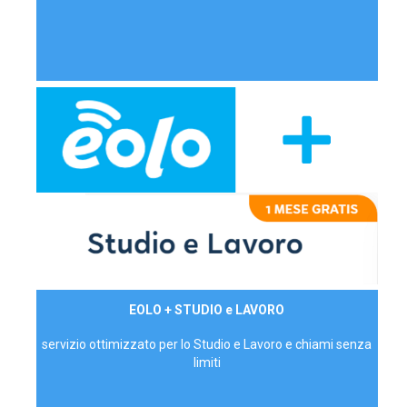
29,90€/mese
EOLO + STUDIO e LAVORO
P.IVA - IVA Inc.
servizio ottimizzato per lo Studio e Lavoro e chiami senza
limiti