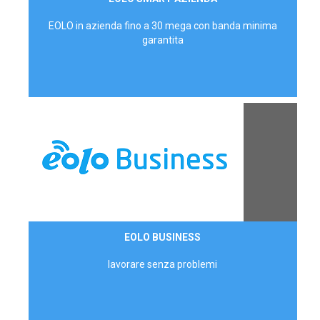
AZIENDE
EOLO in azienda fino a 30 mega con banda minima
garantita
Contattaci
EOLO BUSINESS
AZIENDE
lavorare senza problemi