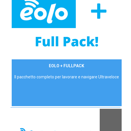
34,90 €/mese
EOLO + FULLPACK
P.IVA - IVA Inc.
Il pacchetto completo per lavorare e navigare Ultraveloce