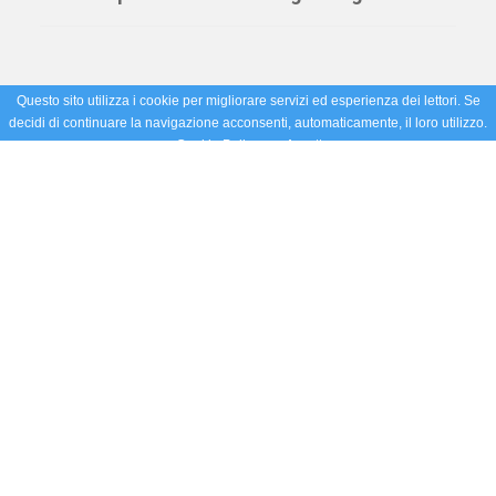
Questo sito utilizza i cookie per migliorare servizi ed esperienza dei lettori. Se
decidi di continuare la navigazione acconsenti, automaticamente, il loro utilizzo.
Cookie Policy
Accetto