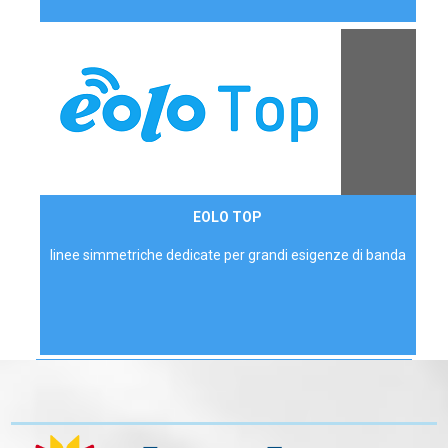
Contattaci
EOLO TOP
AZIENDE
linee simmetriche dedicate per grandi esigenze di banda