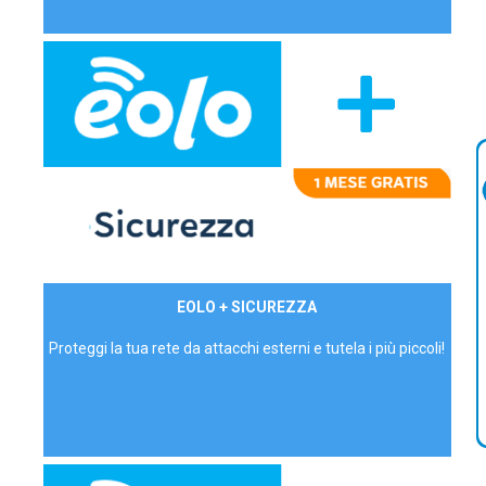
29,90€/mese
EOLO + SICUREZZA
P.IVA - IVA Inc.
Proteggi la tua rete da attacchi esterni e tutela i più piccoli!