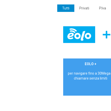
Tutti
Privati
P.Iva
€ 24,90/mese
EOLO +
PRIVATI - IVA Inc.
per navigare fino a 30Mega
chiamare senza limiti