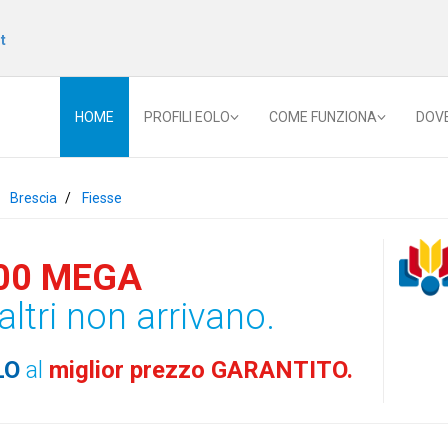
t
HOME
PROFILI EOLO
COME FUNZIONA
DOV
Brescia
Fiesse
00 MEGA
altri non arrivano.
LO
al
miglior prezzo GARANTITO.