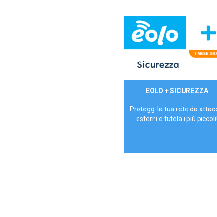
29,90€/mese
EOLO + SICUREZZA
P.IVA - IVA Inc.
Proteggi la tua rete da attac
esterni e tutela i più piccoli