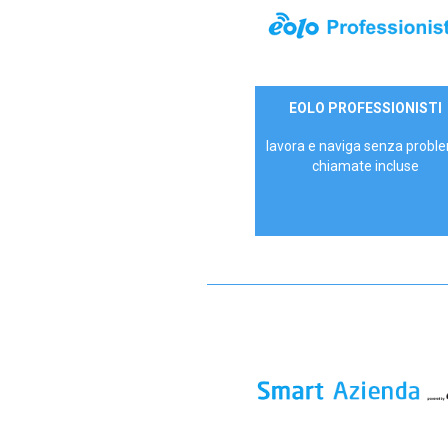
35,00 €/mese
EOLO PROFESSIONISTI
P.IVA - IVA Escl.
lavora e naviga senza proble
chiamate incluse