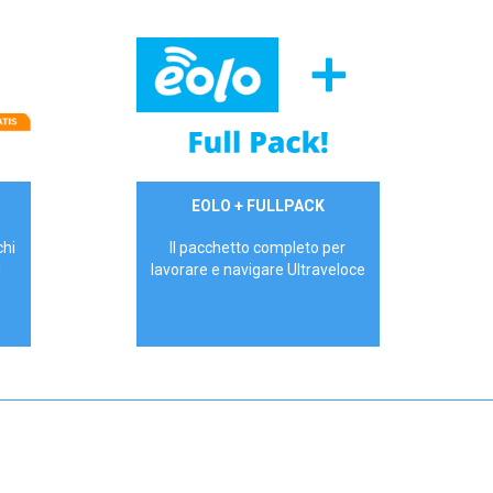
34,90 €/mese
EOLO + FULLPACK
P.IVA - IVA Inc.
chi
Il pacchetto completo per
!
lavorare e navigare Ultraveloce