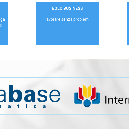
Contattaci
EOLO BUSINESS
AZIENDE
ega
lavorare senza problemi
a