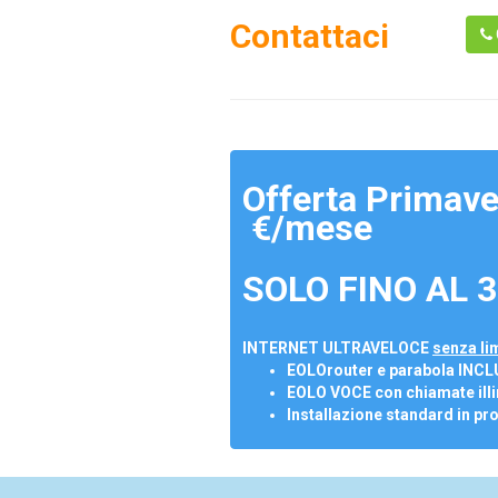
Contattaci
Offerta Primave
€/mese
SOLO FINO AL 3
INTERNET ULTRAVELOCE
senza lim
EOLOrouter e parabola INCL
EOLO VOCE con chiamate illi
Installazione standard in pr