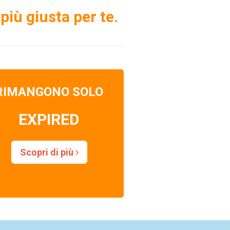
più giusta per te.
RIMANGONO SOLO
EXPIRED
Scopri di più