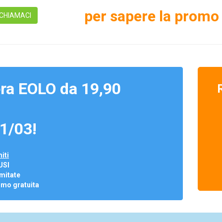
per sapere la promo 
CHIAMACI
ra EOLO da 19,90
1/03!
iti
USI
mitate
omo gratuita