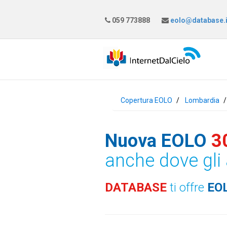
059 773888
eolo@database.i
Copertura EOLO
Lombardia
Nuova EOLO
3
anche dove gli 
DATABASE
ti offre
EO