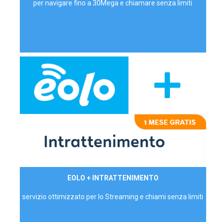
per navigare fino a 30Mega e chiamare senza limiti
29,90€/mese
EOLO + INTRATTENIMENTO
PRIVATI - IVA Inc.
servizio ottimizzato per lo Streaming e chiami senza limiti