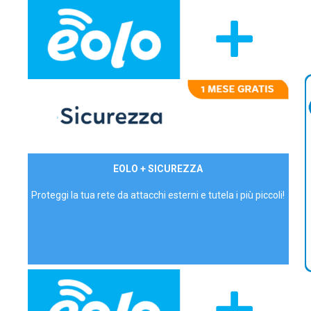
29,90€/mese
EOLO + SICUREZZA
P.IVA - IVA Inc.
Proteggi la tua rete da attacchi esterni e tutela i più piccoli!