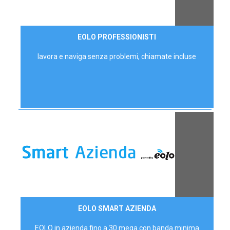
35,00 €/mese
EOLO PROFESSIONISTI
P.IVA - IVA Escl.
lavora e naviga senza problemi, chiamate incluse
Contattaci
EOLO SMART AZIENDA
AZIENDE
EOLO in azienda fino a 30 mega con banda minima