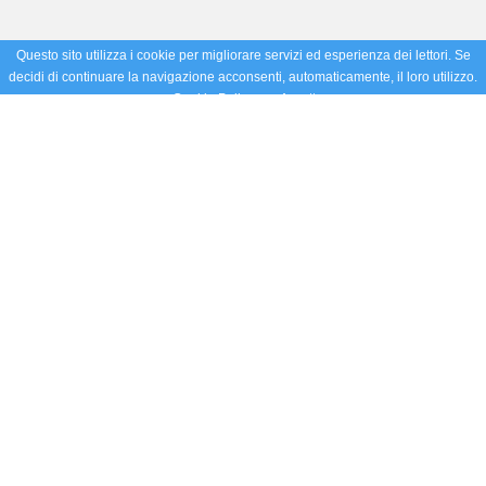
Questo sito utilizza i cookie per migliorare servizi ed esperienza dei lettori. Se
decidi di continuare la navigazione acconsenti, automaticamente, il loro utilizzo.
Cookie Policy
Accetto