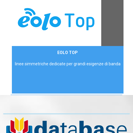
Contattaci
EOLO TOP
AZIENDE
linee simmetriche dedicate per grandi esigenze di banda