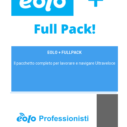
34,90 €/mese
EOLO + FULLPACK
P.IVA - IVA Inc.
Il pacchetto completo per lavorare e navigare Ultraveloce