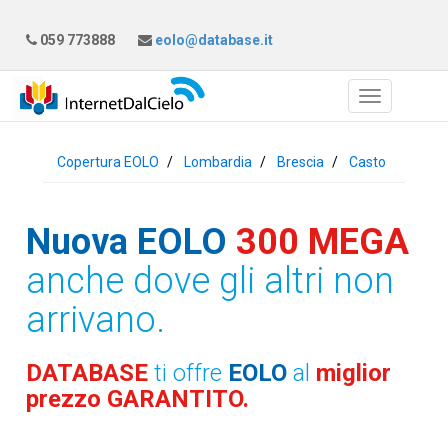
059 773888
eolo@database.it
Copertura EOLO
Lombardia
Brescia
Casto
Nuova EOLO
300 MEGA
anche dove gli altri non
arrivano.
DATABASE
ti offre
EOLO
al
miglior
prezzo GARANTITO.