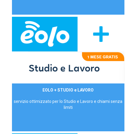
29,90€/mese
EOLO + STUDIO e LAVORO
P.IVA - IVA Inc.
servizio ottimizzato per lo Studio e Lavoro e chiami senza
limiti