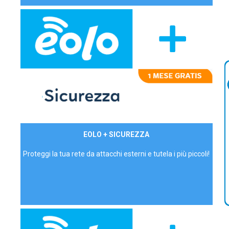
29,90€/mese
EOLO + SICUREZZA
P.IVA - IVA Inc.
Proteggi la tua rete da attacchi esterni e tutela i più piccoli!