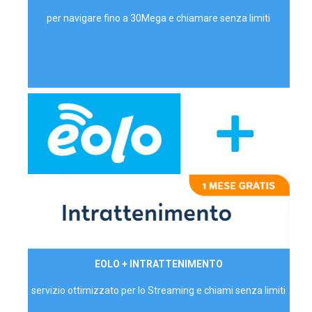
per navigare fino a 30Mega e chiamare senza limiti
29,90€/mese
EOLO + INTRATTENIMENTO
PRIVATI - IVA Inc.
servizio ottimizzato per lo Streaming e chiami senza limiti