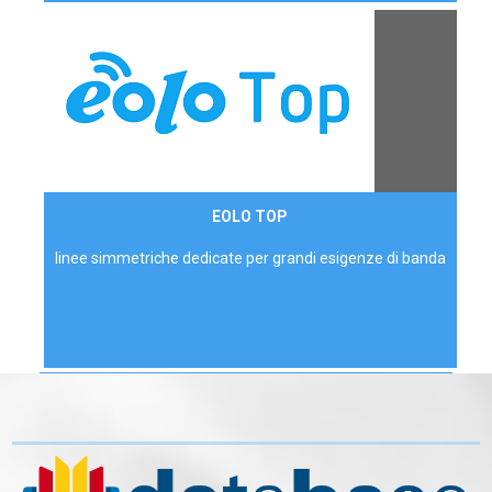
Contattaci
EOLO TOP
AZIENDE
linee simmetriche dedicate per grandi esigenze di banda