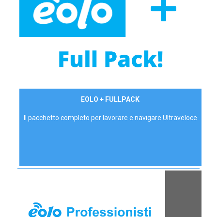
34,90 €/mese
EOLO + FULLPACK
P.IVA - IVA Inc.
Il pacchetto completo per lavorare e navigare Ultraveloce