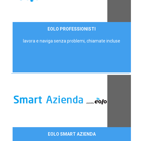
35,00 €/mese
EOLO PROFESSIONISTI
P.IVA - IVA Escl.
lavora e naviga senza problemi, chiamate incluse
Contattaci
EOLO SMART AZIENDA
AZIENDE