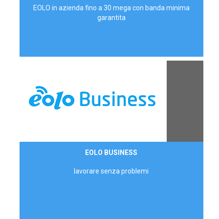
EOLO in azienda fino a 30 mega con banda minima
garantita
Contattaci
EOLO BUSINESS
AZIENDE
lavorare senza problemi