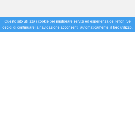
Questo sito utilizza i cookie per migliorare servizi ed esperienza dei lettori. Se
decidi di continuare la navigazione acconsenti, automaticamente, il loro utilizzo.
Cookie Policy
Accetto