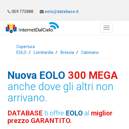
059 773888
eolo@database.it
Copertura
EOLO
Lombardia
Brescia
Calvisano
Nuova EOLO
300 MEGA
anche dove gli altri non
arrivano.
DATABASE
ti offre
EOLO
al
miglior
prezzo GARANTITO.