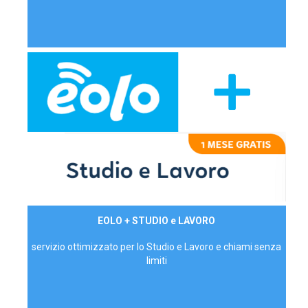
29,90€/mese
EOLO + STUDIO e LAVORO
P.IVA - IVA Inc.
servizio ottimizzato per lo Studio e Lavoro e chiami senza
limiti