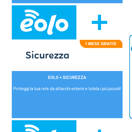
29,90€/mese
EOLO + SICUREZZA
P.IVA - IVA Inc.
Proteggi la tua rete da attacchi esterni e tutela i più piccoli!