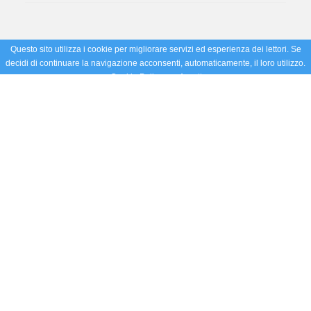
Questo sito utilizza i cookie per migliorare servizi ed esperienza dei lettori. Se
decidi di continuare la navigazione acconsenti, automaticamente, il loro utilizzo.
Cookie Policy
Accetto