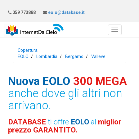
059 773888
eolo@database.it
Copertura
EOLO
Lombardia
Bergamo
Valleve
Nuova EOLO
300 MEGA
anche dove gli altri non
arrivano.
DATABASE
ti offre
EOLO
al
miglior
prezzo GARANTITO.