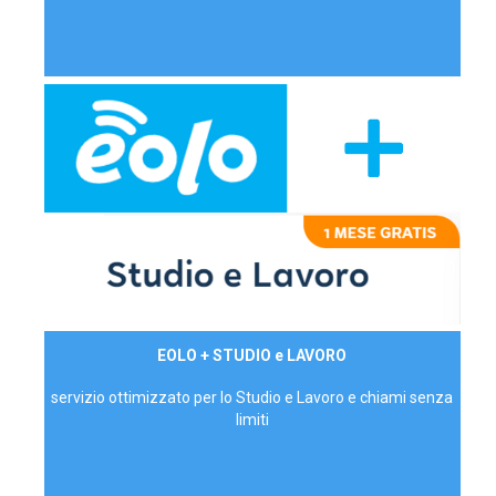
29,90€/mese
EOLO + STUDIO e LAVORO
P.IVA - IVA Inc.
servizio ottimizzato per lo Studio e Lavoro e chiami senza
limiti