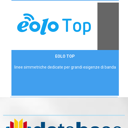
Contattaci
EOLO TOP
AZIENDE
linee simmetriche dedicate per grandi esigenze di banda