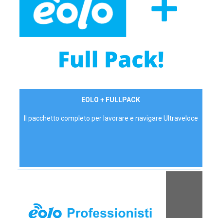
34,90 €/mese
EOLO + FULLPACK
P.IVA - IVA Inc.
Il pacchetto completo per lavorare e navigare Ultraveloce