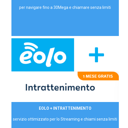
per navigare fino a 30Mega e chiamare senza limiti
29,90€/mese
EOLO + INTRATTENIMENTO
PRIVATI - IVA Inc.
servizio ottimizzato per lo Streaming e chiami senza limiti