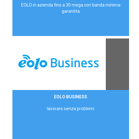
EOLO in azienda fino a 30 mega con banda minima
garantita
Contattaci
EOLO BUSINESS
AZIENDE
lavorare senza problemi