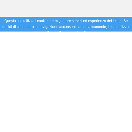
Questo sito utilizza i cookie per migliorare servizi ed esperienza dei lettori. Se
decidi di continuare la navigazione acconsenti, automaticamente, il loro utilizzo.
Cookie Policy
Accetto