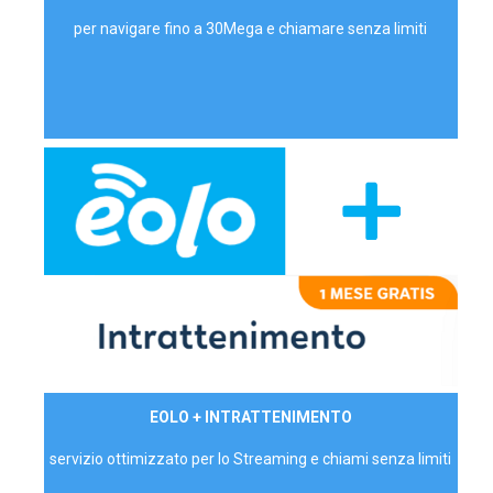
per navigare fino a 30Mega e chiamare senza limiti
29,90€/mese
EOLO + INTRATTENIMENTO
PRIVATI - IVA Inc.
servizio ottimizzato per lo Streaming e chiami senza limiti