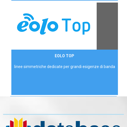
Contattaci
EOLO TOP
AZIENDE
linee simmetriche dedicate per grandi esigenze di banda