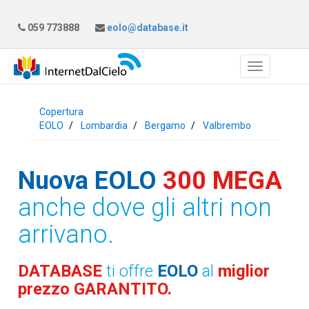
059 773888
eolo@database.it
Copertura
EOLO
Lombardia
Bergamo
Valbrembo
Nuova EOLO
300 MEGA
anche dove gli altri non
arrivano.
DATABASE
ti offre
EOLO
al
miglior
prezzo GARANTITO.