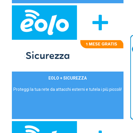
29,90€/mese
EOLO + SICUREZZA
P.IVA - IVA Inc.
Proteggi la tua rete da attacchi esterni e tutela i più piccoli!