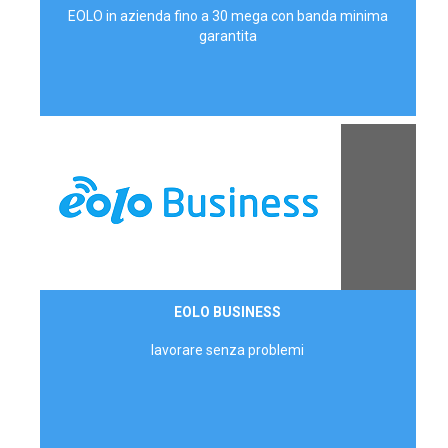
EOLO in azienda fino a 30 mega con banda minima
garantita
Contattaci
EOLO BUSINESS
AZIENDE
lavorare senza problemi