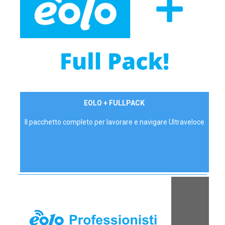
34,90 €/mese
EOLO + FULLPACK
P.IVA - IVA Inc.
Il pacchetto completo per lavorare e navigare Ultraveloce