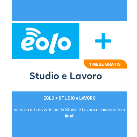
29,90€/mese
EOLO + STUDIO e LAVORO
P.IVA - IVA Inc.
servizio ottimizzato per lo Studio e Lavoro e chiami senza
limiti