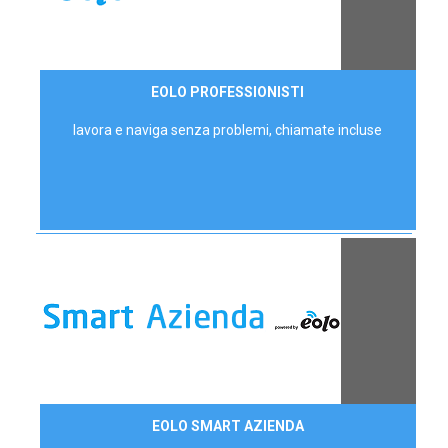
35,00 €/mese
EOLO PROFESSIONISTI
P.IVA - IVA Escl.
lavora e naviga senza problemi, chiamate incluse
Contattaci
EOLO SMART AZIENDA
AZIENDE